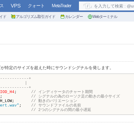
ス
VPS
クォート
MetaTrader
「
/
」を入力して検索 : @user, 
イド
アルゴリズム取引ガイド
カレンダー
Webターミナル
サイズが特定のサイズを超えた時にサウンドシグナルを発します。
------------+
         |
------------+ 
IOD_H4
;      
// インディケータのチャート期間
;            
// シグナルの為のローソク足の動きの最小サイズ
H_LOW;       
// 動きのバリエーション
ert.wav"
;    
// サウンドファイルの名前
             
// 2つのシグナルの間の最小遅延