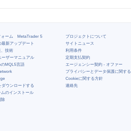
フォーム
MetaTrader 5
プロジェクトについて
の最新アップデート
サイトニュース
装、技術
利用条件
ユーザーマニュアル
定期支払契約
のMQL5言語
エージェンシー契約 - オファー
etwork
プライバシーとデータ保護に関する
rge
Cookieに関する方針
をダウンロードする
連絡先
ームのインストール
削除