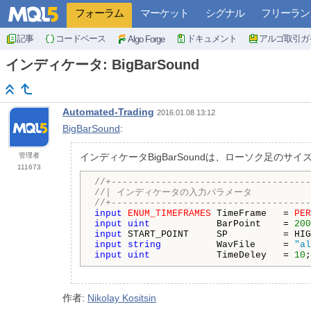
フォーラム
マーケット
シグナル
フリーラン
記事
コードベース
ドキュメント
アルゴ取引ガ
Algo Forge
インディケータ: BigBarSound
Automated-Trading
2016.01.08 13:12
BigBarSound
:
管理者
インディケータBigBarSoundは、ローソク足の
111673
//+------------------------------------
//| インディケータの入力パラメータ            
//+------------------------------------
input
ENUM_TIMEFRAMES
 TimeFrame   = 
PER
input
uint
            BarPoint    = 
200
input
 START_POINT     SP          = HIG
input
string
          WavFile     = 
"al
input
uint
            TimeDeley   = 
10
;
作者:
Nikolay Kositsin