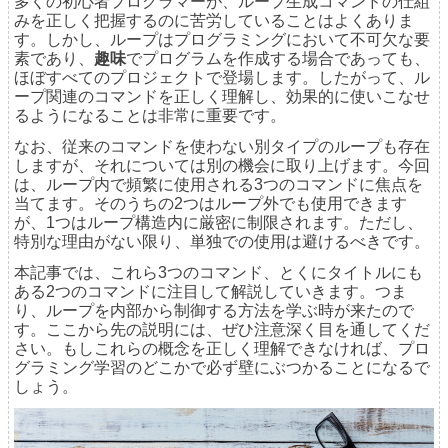
多くの初心者プログラマーが、ループ生成コマンドの仕組
みを正しく把握するのに苦労していることはよくありま
す。しかし、ループはプログラミングにおいて不可欠な要
素であり、
趣味
でプログラムを作成する場合であっても、
ほぼすべてのプロジェクトで登場します。したがって、ル
ープ関連のコマンドを正しく理解し、効果的に使いこなせ
るようになることは非常に重要です。
なお、従来のコマンドを使わない別タイプのループも存在
しますが、それについては別の機会に取り上げます。今回
は、ループ内で頻繁に使用される3つのコマンドに焦点を
当てます。そのうちの2つはループ外でも使用できます
が、1つはループ構造内に厳密に制限されます。ただし、
特別な理由がない限り、単独での使用は避けるべきです。
本記事では、これら3つのコマンド、とくにタイトルにも
ある2つのコマンドに注目して解説していきます。つま
り、ループを内部から制御する方法を学ぶ時が来たので
す。ここから先の説明には、ぜひ注意深く目を通してくだ
さい。もしこれらの概念を正しく理解できなければ、プロ
グラミング学習のどこかで必ず壁にぶつかることになるで
しょう。