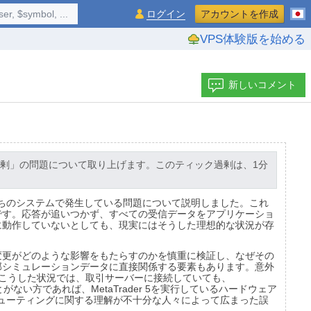
$symbol, ...
ログイン
アカウントを作成
VPS体験版を始める
新しいコメント
剰」の問題について取り上げます。このティック過剰は、1分
ちのシステムで発生している問題について説明しました。これ
です。応答が追いつかず、すべての受信データをアプリケーショ
に動作していないとしても、現実にはそうした理想的な状況が存
変更がどのような影響をもたらすのかを慎重に検証し、なぜその
部シミュレーションデータに直接関係する要素もあります。意外
こうした状況では、取引サーバーに接続していても、
ない方であれば、MetaTrader 5を実行しているハードウェア
ューティングに関する理解が不十分な人々によって広まった誤