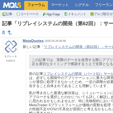
フォーラム
マーケット
シグナル
フリーラン
記事
コードベース
ドキュメント
アルゴ取引ガ
Algo Forge
記事「リプレイシステムの開発（第62回）：サービ
MetaQuotes
2025.04.28 08:48
新しい記事「
リプレイシステムの開発（第62回）：サービス
モデレータ
この記事では、実際のデータを使用する際にアプリ
318013
足を適切なタイミングで構築するうえで支障となる
前の記事
リプレイシステムの開発（パート61）サービス
は、必ずしも開発中のアプリケーションに重大な障
ンが適切に処理できなかったため、一定の調整が必
在すること自体まれであることも理解しています。
私が導き出した最適な解決策は、シミュレーション
アプローチを選択したのかについても詳しく解説し
に思われるかもしれませんが、特に先物契約におい
MetaTrader 5プラットフォームが価格の変動を
の性能不足やOSの不具合が原因だと考えるかもし