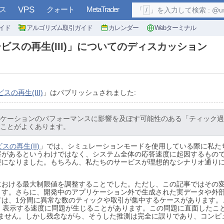
ス
VPS
クォート
MetaTrader
「
/
」を入力して検索 : @user, 
イド
アルゴリズム取引ガイド
カレンダー
Webターミナル
スの再生(III)」についてのディスカッション
の再生(III)
」はパブリッシュされました:
ケーションのパフォーマンスに影響を及ぼす可能性のある「ティック過
ことがよくあります。
の再生(II)
」では、シミュレーションモードを使用している際に私た
害があるというわけではなく、システム全体の応答速度に起因するもの
要になりました。もちろん、私たちのサービスが理想的なシナリオ通り
における最大制限値を調整することでした。ただし、この記事ではその
ます。さらに、開発中のアプリケーション外で生成された実データや外
ては、1分間に異常な数のティックや取引が集中するケースがあります。
処理・表示する速度に問題が生じることがあります。この問題に直面したことが
れません。しかし残念ながら、そうした推測は完全に誤りであり、コンピ