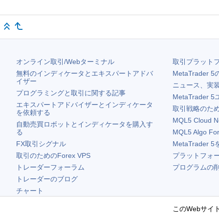
オンライン取引/Webターミナル
取引プラット
無料のインディケータとエキスパートアドバ
MetaTrader 5
イザー
ニュース、実
プログラミングと取引に関する記事
MetaTrader 5
エキスパートアドバイザーとインディケータ
取引戦略のため
を依頼する
MQL5 Cloud N
自動売買ロボットとインディケータを購入す
る
MQL5 Algo Fo
FX取引シグナル
MetaTrader 5
取引のためのForex VPS
プラットフォ
トレーダーフォーラム
プログラムの
トレーダーのブログ
チャート
無料ウィジェット
このWebサイト