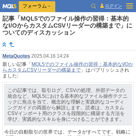
ログイン
フォーラム
記事「MQL5でのファイル操作の習得：基本的
なI/OからカスタムCSVリーダーの構築まで」に
ついてのディスカッション
MetaQuotes
2025.04.16 14:24
新しい記事「
MQL5でのファイル操作の習得：基本的なI/Oか
らカスタムCSVリーダーの構築まで
」はパブリッシュされ
ました:
この記事では、取引ログ、CSVの処理、外部データの
統合など、MQL5における基本的なファイル操作テクニ
ックに焦点を当て、概念的な理解と実践的なコーディ
ングガイドの両面から解説します。読者は、カスタム
CSVインポート用のクラスを段階的に構築する方法を
学び、実践的なスキルを身につけることができます。
今日の自動取引の世界では、データがすべてです。戦略に