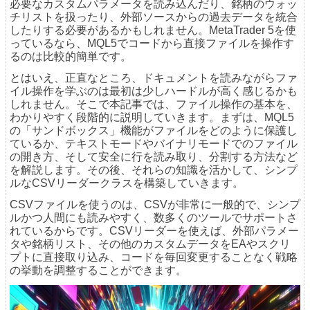
必要なカスタムパラメータを読み込んだり、銘柄のウォッ
チリストを扱ったり、外部ソースからの過去データを統合
したりする必要があるかもしれません。MetaTrader 5を使
っているなら、MQL5でコードから直接ファイルを操作す
るのは比較的簡単です。
とはいえ、正直なところ、ドキュメントを読みながらファ
イル操作を学ぶのは最初は少しハードルが高く感じるかも
しれません。そこで本記事では、ファイル操作の基本を、
わかりやすく段階的に説明していきます。まずは、MQL5
の「サンドボックス」機能がファイルをどのように保護し
ているか、テキストモードやバイナリモードでのファイル
の開き方、そして安全に行を読み取り、分割する方法など
を解説します。その後、それらの知識を活かして、シンプ
ルなCSVリーダークラスを構築していきます。
CSVファイルを使うのは、CSVが非常に一般的で、シンプ
ルかつ人間にも読みやすく、数多くのツールでサポートさ
れているからです。CSVリーダーを使えば、外部パラメー
タや銘柄リスト、その他のカスタムデータをEAやスクリ
プトに直接取り込み、コードを毎回変更することなく戦略
の挙動を調整することができます。