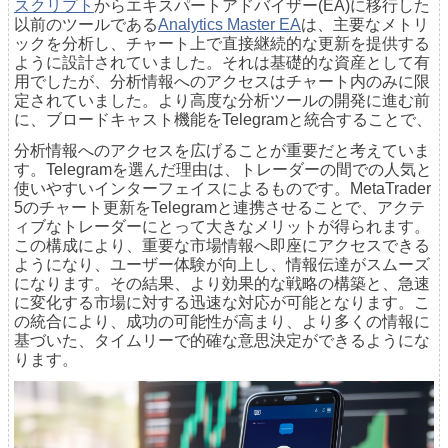
スクリプト
からエキスパートアドバイザー(EA)に移行した
以前のツールである
Analytics Master EA
は、主要なメトリ
ックを分析し、チャート上で直接継続的な更新を提供する
ように設計されていました。それは基礎的な資産として有
用でしたが、分析情報へのアクセスはチャート内のみに限
定されていました。より高度な分析ツールの開発に進む前
に、ブロードキャスト機能をTelegramと統合することで、
分析情報へのアクセスを広げることが重要だと考えていま
す。Telegramを選んだ理由は、トレーダーの間での人気と
使いやすいインターフェイスによるものです。MetaTrader
5のチャート更新をTelegramと連携させることで、アクテ
ィブなトレーダーにとって大きなメリットが得られます。
この構成により、重要な市場情報へ即座にアクセスできる
ようになり、ユーザー体験が向上し、情報伝達がスムーズ
になります。その結果、より効果的な戦略の構築と、急速
に変化する市場に対する迅速な対応が可能となります。こ
の統合により、成功の可能性が高まり、より多くの情報に
基づいた、タイムリーで的確な意思決定ができるようにな
ります。