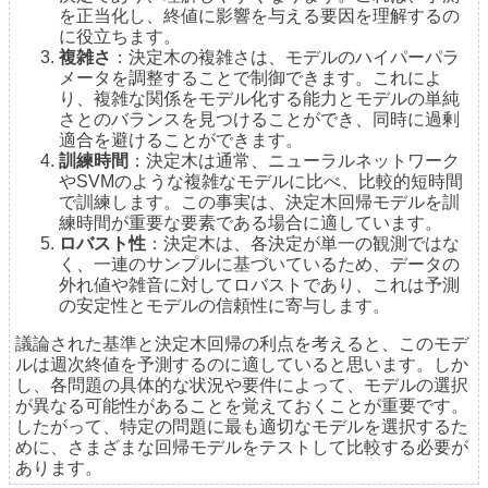
を正当化し、終値に影響を与える要因を理解するの
に役立ちます。
複雑さ
：決定木の複雑さは、モデルのハイパーパラ
メータを調整することで制御できます。これによ
り、複雑な関係をモデル化する能力とモデルの単純
さとのバランスを見つけることができ、同時に過剰
適合を避けることができます。
訓練時間
：決定木は通常、ニューラルネットワーク
やSVMのような複雑なモデルに比べ、比較的短時間
で訓練します。この事実は、決定木回帰モデルを訓
練時間が重要な要素である場合に適しています。
ロバスト性
：決定木は、各決定が単一の観測ではな
く、一連のサンプルに基づいているため、データの
外れ値や雑音に対してロバストであり、これは予測
の安定性とモデルの信頼性に寄与します。
議論された基準と決定木回帰の利点を考えると、このモデ
ルは週次終値を予測するのに適していると思います。しか
し、各問題の具体的な状況や要件によって、モデルの選択
が異なる可能性があることを覚えておくことが重要です。
したがって、特定の問題に最も適切なモデルを選択するた
めに、さまざまな回帰モデルをテストして比較する必要が
あります。