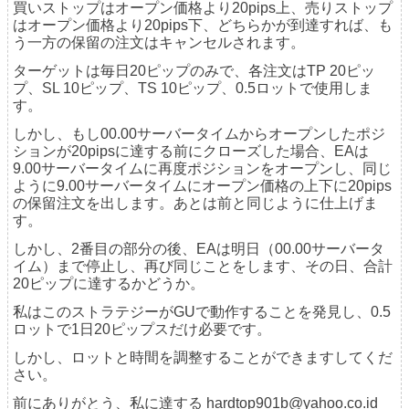
買いストップはオープン価格より20pips上、売りストップ
はオープン価格より20pips下、どちらかが到達すれば、も
う一方の保留の注文はキャンセルされます。
ターゲットは毎日20ピップのみで、各注文はTP 20ピッ
プ、SL 10ピップ、TS 10ピップ、0.5ロットで使用しま
す。
しかし、もし00.00サーバータイムからオープンしたポジ
ションが20pipsに達する前にクローズした場合、EAは
9.00サーバータイムに再度ポジションをオープンし、同じ
ように9.00サーバータイムにオープン価格の上下に20pips
の保留注文を出します。あとは前と同じように仕上げま
す。
しかし、2番目の部分の後、EAは明日（00.00サーバータ
イム）まで停止し、再び同じことをします、その日、合計
20ピップに達するかどうか。
私はこのストラテジーがGUで動作することを発見し、0.5
ロットで1日20ピップスだけ必要です。
しかし、ロットと時間を調整することができますしてくだ
さい。
前にありがとう、私に達する hardtop901b@yahoo.co.id