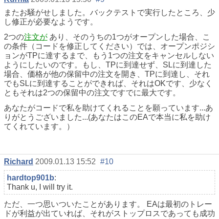
またお騒がせしました。バックテストで実行したところ、少
し修正が必要なようです。
2つの
注文が
あり、そのうちの1つがオープンした場合、こ
の条件（コードを修正してください）では、オープンポジシ
ョンがTPに達するまで、もう1つの注文をキャンセルしない
ようにしたいのです。もし、TPに到達せず、SLに到達した
場合、価格が他の保留中の注文を開き、TPに到達し、それ
でもSLに到達することができれば、それはOKです、少なく
ともそれは2つの保留中の注文ですでに最大です。
あなたがコードで私を助けてくれることを願っています...あ
りがとうございました...(あなたはこのEAで本当に私を助け
てくれています。）
Richard
2009.01.13 15:52
#10
hardtop901b
:
Thank u, I will try it.
ただ、一つ思いついたことがあります。 EAは最初のトレー
ドが利益が出ていれば、それがストップロスであっても成功