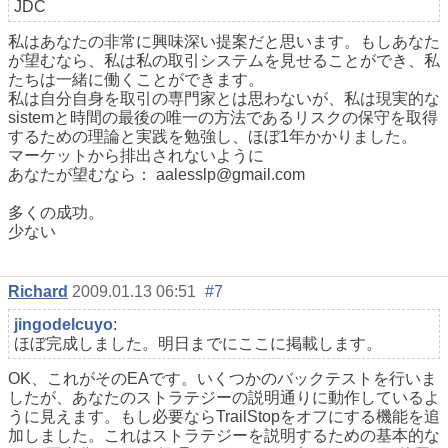
JDC
私はあなたの非常に興味深い提案だと思います。もしあなた
が望むなら、私は私の取引システムを見せることができ、私
たちは一緒に働くことができます。
私は自分自身を取引の専門家とは思わないが、私は現実的な
sistemと時間の最後の唯一の方法であるリスクの保守を取得
するための理論と実践を勉強し、ほぼ1年かかりました。
マーケットから排出されないように
あなたが望むなら： aalesslp@gmail.com
多くの成功。
少ない
Richard
2009.01.13 06:51
#7
jingodelcuyo
:
ほぼ完成しました。明日までにここに掲載します。
OK、これがそのEAです。いくつかのバックテストを行いま
したが、あなたのストラテジーの説明通りに動作しているよ
うに見えます。もし必要ならTrailStopをオフにする機能を追
加しました。これはストラテジーを説明するための基本的な