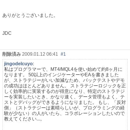
ありがとうございました。
JDC
削除済み
2009.01.12 06:41
#1
jingodelcuyo
:
私はプログラマーで、MT4/MQL4を使い始めて約8ヶ月に
なります。 50以上のインジケーターやEAを書きました
が、ストラテジーがいい加減なため、バックテストやデモ
の成功はほとんどありません。 ストラテジーロジックを正
しく効率的に実装するのが得意になり、特定のストラテジ
ーを実装したいとき、かなり速く、データ管理もよく、テ
ストとデバッグができるようになりました。 もし、「反対
側」（ストラテジーは素晴らしいが、プログラミングの経
験が少ない）の人がいたら、コラボレーションしたいので
教えてください...。