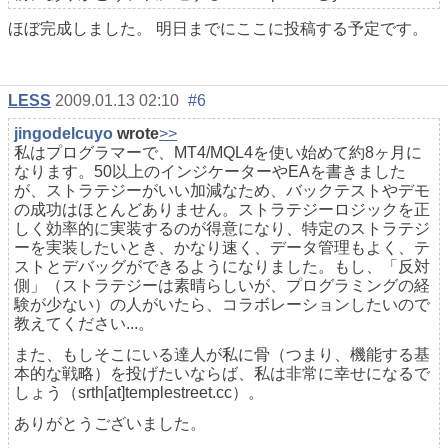
ほぼ完成しました。 明日までにここに投稿する予定です。
LESS
2009.01.13 02:10
#6
jingodelcuyo
wrote
>>
私はプログラマーで、MT4/MQL4を使い始めて約8ヶ月に
なります。50以上のインジケーターやEAを書きました
が、ストラテジーがいい加減なため、バックテストやデモ
の成功はほとんどありません。ストラテジーロジックを正
しく効率的に実装するのが得意になり、特定のストラテジ
ーを実装したいとき、かなり速く、データ管理もよく、テ
ストとデバッグができるようになりました。もし、「反対
側」（ストラテジーは素晴らしいが、プログラミングの経
験が少ない）の人がいたら、コラボレーションしたいので
教えてください...。
また、もしそこにいる達人が私に骨（つまり、機能する基
本的な戦略）を投げたいならば、私は非常に幸せになるで
しょう（srth[at]templestreet.cc）。
ありがとうございました。