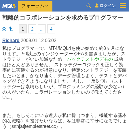
ログイン
フォーラム
戦略的コラボレーションを求めるプログラマー
1
2
...
4
Richard
2009.01.12 05:02
私はプログラマーで、MT4/MQL4を使い始めて約8ヶ月にな
ります。 50以上のインジケーターやEAを書きましたが、ス
トラテジーがいい加減なため、
バックテストやデモの
成功
はほとんどありません。 ストラテジーロジックを正しく効
率的に実装するのが得意になり、特定のストラテジーを実装
したいとき、かなり速く、データ管理もよく、テストとデバ
ッグができるようになりました。 もし、「反対側」（スト
ラテジーは素晴らしいが、プログラミングの経験が少ない）
の人がいたら、コラボレーションしたいので教えてくださ
い...。
また、もしそこにいる達人が私に骨（つまり、機能する基本
的な戦略）を投げたいならば、私は非常に幸せになるでしょ
う（srth[at]templestreet.cc）。