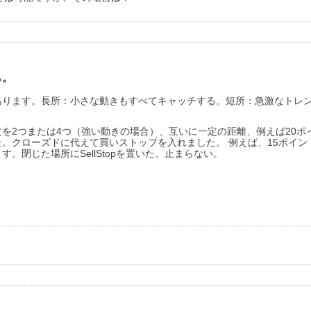
も。
あります。長所：小さな動きもすべてキャッチする。短所：急激なトレ
を2つまたは4つ（強い動きの場合）、互いに一定の距離、例えば20ポ
た。クローズドに代えて買いストップを入れました。
例えば、15ポイ
。閉じた場所にSellStopを置いた。止まらない。
？