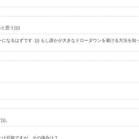
思う))))
になるはずです :))) もし誰かが大きなドローダウンを避ける方法を
))。
とは可能ですが、その場合は？