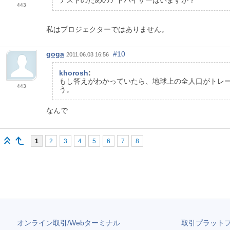
443
私はプロジェクターではありません。
goga
#10
2011.06.03 16:56
khorosh
:
もし答えがわかっていたら、地球上の全人口がトレー
443
う。
なんで
1
2
3
4
5
6
7
8
オンライン取引/Webターミナル
取引プラット