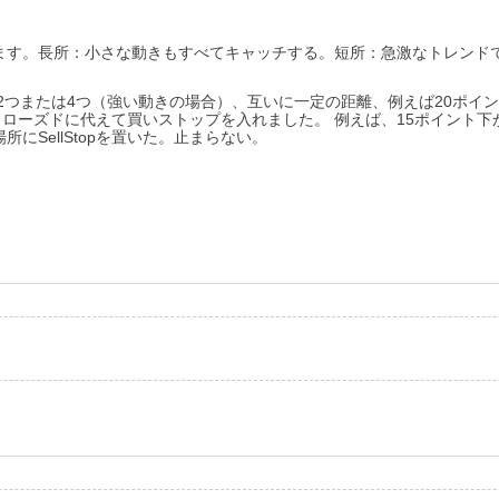
ます。長所：小さな動きもすべてキャッチする。短所：急激なトレンド
2つまたは4つ（強い動きの場合）、互いに一定の距離、例えば20ポイ
た。クローズドに代えて買いストップを入れました。
例えば、15ポイント下
SellStopを置いた。止まらない。