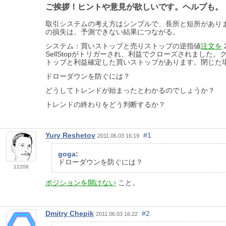
ご挨拶！ヒントや意見が欲しいです。ヘルプも。
取引システムの考え方はシンプルで、長所と短所があり
の損失は、予測できない結果につながる。
システム：買いストップと売りストップの逆指値
注文を
SellStopがトリガーされ、利益でクローズされまし
トップと利益確定した買いストップがあります。閉じた場所に
ドローダウンを防ぐには？
どうしてトレンドが始まったとわかるのでしょうか？
トレンドの終わりをどう判断するか？
Yury Reshetov
#1
2011.06.03 16:19
goga
:
ドローダウンを防ぐには？
12208
ポジションを開けない
こと。
Dmitry Chepik
#2
2011.06.03 16:22