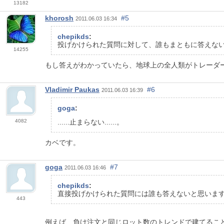
13182
khorosh
#5
2011.06.03 16:34
chepikds
:
投げかけられた質問に対して、誰もまともに答えないと
14255
もし答えがわかっていたら、地球上の全人類がトレーダー
Vladimir Paukas
#6
2011.06.03 16:39
goga
:
4082
......止まらない......。
カベです。
goga
#7
2011.06.03 16:46
chepikds
:
直接投げかけられた質問には誰も答えないと思います)
443
例えば、負け注文と同じロット数のトレンドで建てるこ