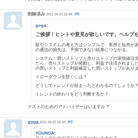
削除済み
#8
2011.06.03 16:48
goga
:
ご挨拶！ヒントや意見が欲しいです。ヘルプ
取引システムの考え方はシンプルで、長所と短所が
の通信の損失は、予測できない結果につながる。
システム：買いストップと売りストップの逆指値注文
たら、売りストップが発動し、利益で決済されまし
の買いストップと利益確定した買いストップがあります
ドローダウンを防ぐには？
どうしてトレンドが始まったとわかるのでしょうか
トレンドの終わりをどう判断するか？
テストのためのアドバイザーはいますか？
goga
#9
2011.06.03 16:50
YOUNGA
:
テストのためのアドバイザーはいますか？