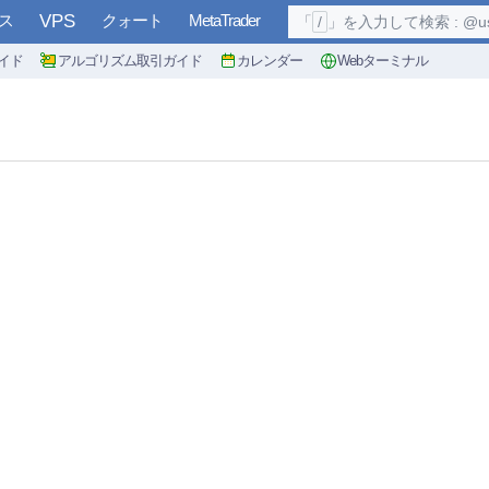
ス
VPS
クォート
MetaTrader
「
/
」を入力して検索 : @user, 
イド
アルゴリズム取引ガイド
カレンダー
Webターミナル