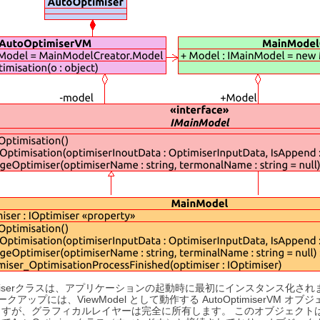
timiserクラスは、アプリケーションの起動時に最初にインスタンス化
クアップには、ViewModel として動作する AutoOptimiserV
も作成されますが、グラフィカルレイヤーは完全に所有します。 このオブジ