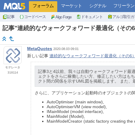
フォーラム
マーケット
シグナル
フリーラン
記事
コードベース
ドキュメント
アルゴ取引ガ
Algo Forge
記事"連続的なウォークフォワード最適化（その
MetaQuotes
2020.08.03 09:01
新しい記事
連続的なウォークフォワード最適化（その6
モデレータ
記事3と4以前、我々は自動ウォークフォワード最
318114
ェクトをさらに稼働したい方、修正したい方はもち
クト間の関係を示すUML図を掲載します。 また
さらに、アプリケーション起動時のオブジェクトの関
AutoOptimiser (main window),
AutoOptimiserVM (view model),
IMainModel (model interface),
MainModel (Model),
MainModelCreator (static factory creating the