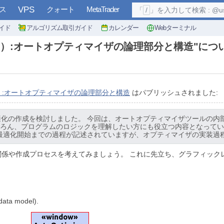
ス
VPS
クォート
MetaTrader
「
/
」を入力して検索 : @user, 
イド
アルゴリズム取引ガイド
カレンダー
Webターミナル
6）:オートオプティマイザの論理部分と構造"につ
）:オートオプティマイザの論理部分と構造
はパブリッシュされました:
適化の作成を検討しました。 今回は、オートオプティマイザツールの内
ろん、プログラムのロジックを理解したい方にも役立つ内容となってい
、最適化開始までの過程が記述されていますが、オプティマイザの実装過
係や作成プロセスを考えてみましょう。 これに先立ち、グラフィック
 data model).