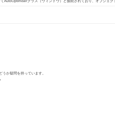
"を介してAutoOptimiserクラス（ウィンドウ）と接続されており、オ
どうか疑問を持っています。
？