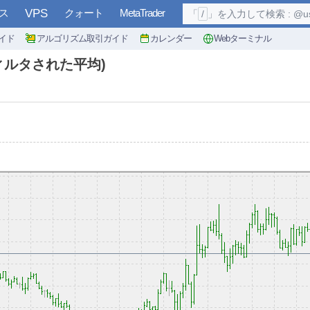
ス
VPS
クォート
MetaTrader
「
/
」を入力して検索 : @user, 
イド
アルゴリズム取引ガイド
カレンダー
Webターミナル
前にフィルタされた平均)