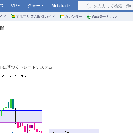
ス
VPS
クォート
MetaTrader
「
/
」を入力して検索 : @user, 
イド
アルゴリズム取引ガイド
カレンダー
Webターミナル
em
のシグナルに基づくトレードシステム