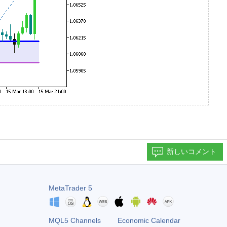
新しいコメント
MetaTrader 5
MQL5 Channels
Economic Calendar