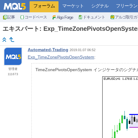
フォーラム
マーケット
シグナル
フリーラン
記事
コードベース
ドキュメント
アルゴ取引ガ
Algo Forge
エキスパート: Exp_TimeZonePivotsOpenSyst
Automated-Trading
2019.01.07 06:52
Exp_TimeZonePivotsOpenSystem
:
管理者
TimeZonePivotsOpenSystem インジケータ
111673