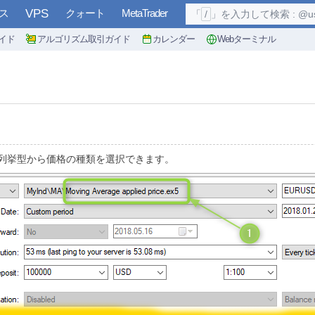
ス
VPS
クォート
MetaTrader
「
/
」を入力して検索 : @user, 
イド
アルゴリズム取引ガイド
カレンダー
Webターミナル
CE 列挙型から価格の種類を選択できます。