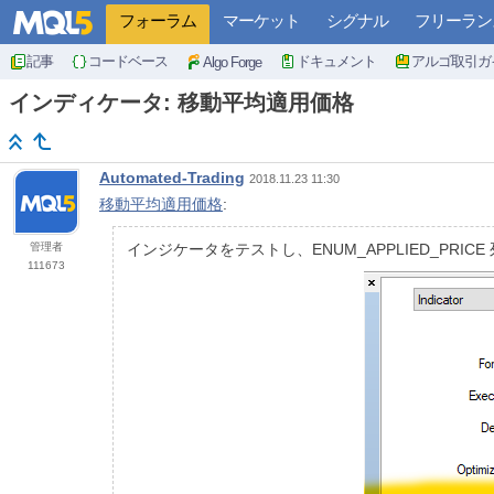
フォーラム
マーケット
シグナル
フリーラン
記事
コードベース
ドキュメント
アルゴ取引ガ
Algo Forge
インディケータ: 移動平均適用価格
Automated-Trading
2018.11.23 11:30
移動平均適用価格
:
管理者
インジケータをテストし、ENUM_APPLIED_PRI
111673