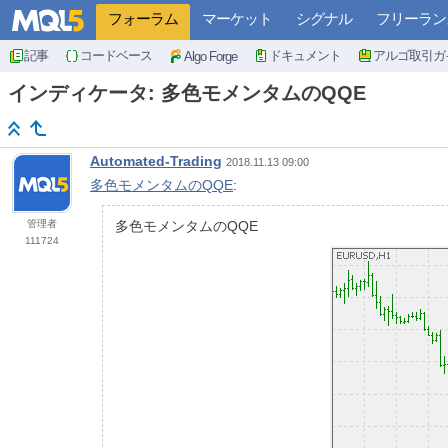
フォーラム
マーケット
シグナル
フリーラン
記事
コードベース
ドキュメント
アルゴ取引ガ
Algo Forge
インディケータ: 多色モメンタムのQQE
Automated-Trading
2018.11.13 09:00
多色モメンタムのQQE
:
管理者
多色モメンタムのQQE
111724