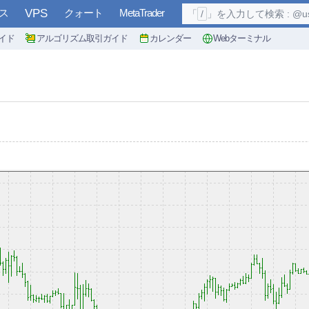
ス
VPS
クォート
MetaTrader
「
/
」を入力して検索 : @user, 
イド
アルゴリズム取引ガイド
カレンダー
Webターミナル