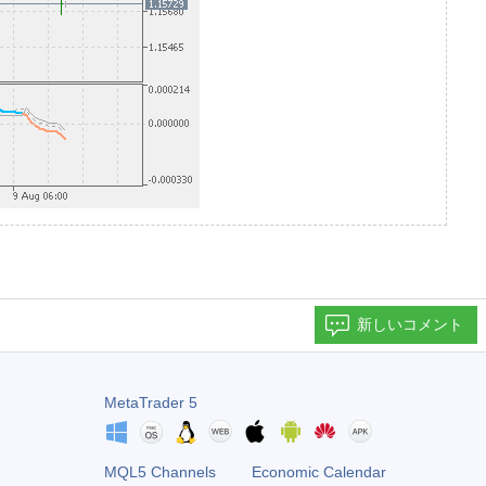
新しいコメント
MetaTrader 5
MQL5 Channels
Economic Calendar