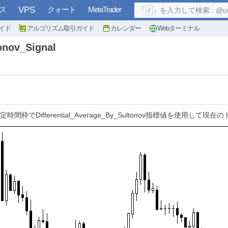
ス
VPS
クォート
MetaTrader
「
/
」を入力して検索 : @user, 
イド
アルゴリズム取引ガイド
カレンダー
Webターミナル
nov_Signal
al指標は、固定時間枠でDifferential_Average_By_Sultonov指標値を使用