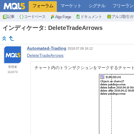
フォーラム
マーケット
シグナル
フリーラン
記事
コードベース
ドキュメント
アルゴ取引ガ
Algo Forge
インディケータ: DeleteTradeArrows
Automated-Trading
2018.07.09 16:12
DeleteTradeArrows
:
管理者
チャート内のトランザクションをマークするチャー
111673