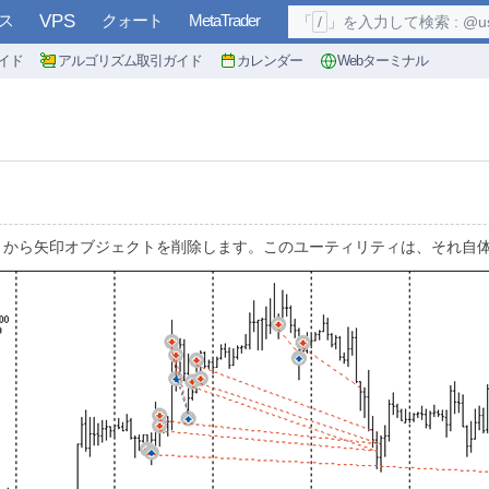
ス
VPS
クォート
MetaTrader
「
/
」を入力して検索 : @user, 
イド
アルゴリズム取引ガイド
カレンダー
Webターミナル
トから矢印オブジェクトを削除します。このユーティリティは、それ自