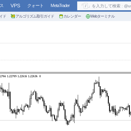
ス
VPS
クォート
MetaTrader
「
/
」を入力して検索 : @user, 
イド
アルゴリズム取引ガイド
カレンダー
Webターミナル