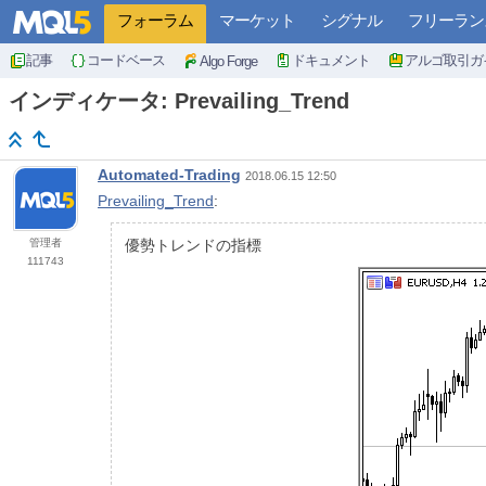
フォーラム
マーケット
シグナル
フリーラン
記事
コードベース
ドキュメント
アルゴ取引ガ
Algo Forge
インディケータ: Prevailing_Trend
Automated-Trading
2018.06.15 12:50
Prevailing_Trend
:
管理者
優勢トレンドの指標
111743