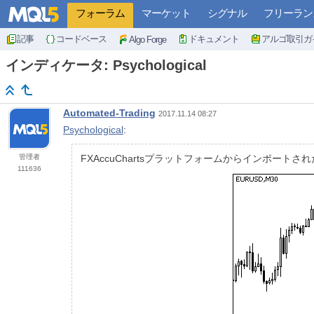
フォーラム
マーケット
シグナル
フリーラン
記事
コードベース
ドキュメント
アルゴ取引ガ
Algo Forge
インディケータ: Psychological
Automated-Trading
2017.11.14 08:27
Psychological
:
管理者
FXAccuChartsプラットフォームからインポート
111636