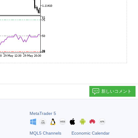
新しいコメント
MetaTrader 5
MQL5 Channels
Economic Calendar