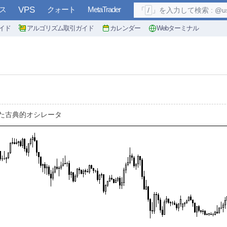
ス
VPS
クォート
MetaTrader
「
/
」を入力して検索 : @user, 
イド
アルゴリズム取引ガイド
カレンダー
Webターミナル
された古典的オシレータ