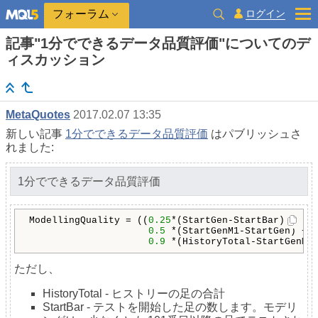
ログイン
フォーラム
記事"1分でできるデータ品質評価"についてのデ
ィスカッション
MetaQuotes
2017.02.07 13:35
新しい記事
1分でできるデータ品質評価
はパブリッシュさ
れました:
1分でできるデータ品質評価
ModellingQuality = ((
0.25
*(StartGen-StartBar) + 

0.5
 *(StartGenM1-StartGen) + 

0.9
 *(HistoryTotal-StartGenM1
ただし、
HistoryTotal - ヒストリーの足の合計
StartBar - テストを開始した足の数します。モデリ