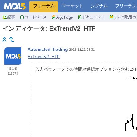
フォーラム
マーケット
シグナル
フリーラン
記事
コードベース
ドキュメント
アルゴ取引ガ
Algo Forge
インディケータ: ExTrendV2_HTF
Automated-Trading
2016.12.21 08:31
ExTrendV2_HTF
:
管理者
入力パラメータでの時間枠選択オプションを含むExTr
111673