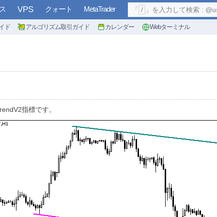
ス
VPS
クォート
MetaTrader
「
/
」を入力して検索 : @user, 
イド
アルゴリズム取引ガイド
カレンダー
Webターミナル
endV2指標です。