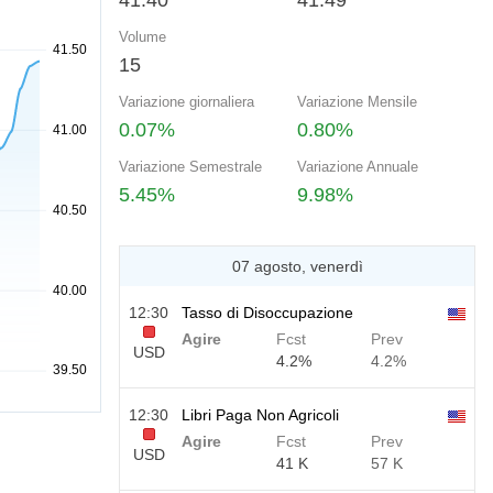
41.40
41.49
Volume
15
Variazione giornaliera
Variazione Mensile
0.07%
0.80%
Variazione Semestrale
Variazione Annuale
5.45%
9.98%
07 agosto, venerdì
12:30
Tasso di Disoccupazione
Agire
Fcst
Prev
USD
4.2%
4.2%
12:30
Libri Paga Non Agricoli
Agire
Fcst
Prev
USD
41 K
57 K