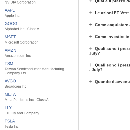
Qual è il prezzo 
NVIDIA Corporation
AAPL
Le azioni FT Vest
Apple Inc
GOOGL
Come acquistare 
Alphabet Inc - Class A
Come investire in
MSFT
Microsoft Corporation
Quali sono i prez
AMZN
July?
Amazon.com Inc
TSM
Quali sono i prez
Taiwan Semiconductor Manufacturing
- July?
Company Ltd
AVGO
Quando è avvenut
Broadcom Inc
META
Meta Platforms Inc - Class A
LLY
Eli Lilly and Company
TSLA
Tesla Inc