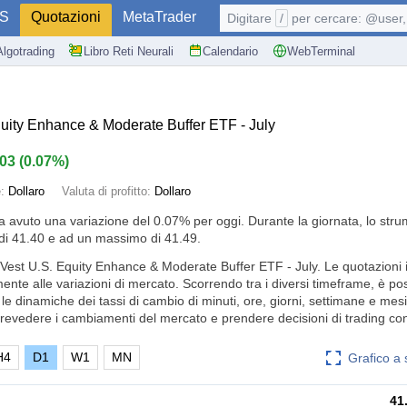
S
Quotazioni
MetaTrader
Digitare
/
per cercare: @user, 
Algotrading
Libro Reti Neurali
Calendario
WebTerminal
uity Enhance & Moderate Buffer ETF - July
.03
(
0.07%
)
e:
Dollaro
Valuta di profitto:
Dollaro
ha avuto una variazione del
0.07%
per oggi. Durante la giornata, lo stru
i 41.40 e ad un massimo di 41.49.
 Vest U.S. Equity Enhance & Moderate Buffer ETF - July. Le quotazioni 
nte alle variazioni di mercato. Scorrendo tra i diversi timeframe, è pos
e dinamiche dei tassi di cambio di minuti, ore, giorni, settimane e mesi.
revedere i cambiamenti del mercato e prendere decisioni di trading co
H4
D1
W1
MN
Grafico a
41