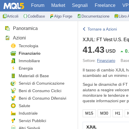
Forum
Market
Segnali
Freelance
VP
Articoli
CodeBase
Algo Forge
Documentazione
Libro 
Panoramica
Tornare a Azioni
Azioni
XJUL: FT Vest U.S. Eq
Tecnologia
41.43
USD
0
Finanziario
Immobiliare
Settore:
Finanziario
Bas
Energia
Il tasso di cambio XJUL 
scambiato ad un minimo d
Materiali di Base
Servizi di Comunicazione
Segui le dinamiche di FT
aiutano a reagire veloceme
Beni di Consumo Ciclici
monitorare le tendenze e l
Beni di Consumo Difensivi
queste informazioni per p
Salute
Industriale
M15
M30
H1
Servizi Pubblici
XJUL
Altri Simboli