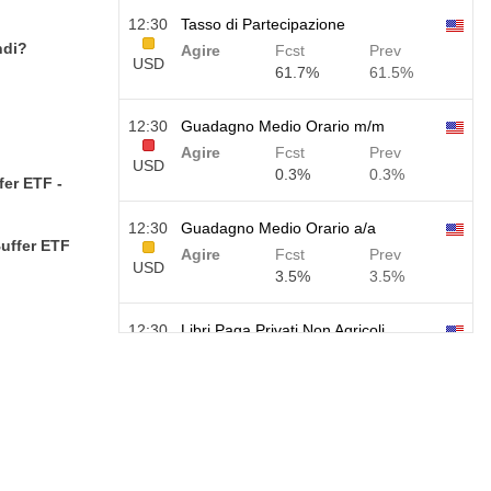
12:30
Tasso di Partecipazione
ndi?
Agire
Fcst
Prev
USD
61.7%
61.5%
12:30
Guadagno Medio Orario m/m
Agire
Fcst
Prev
USD
0.3%
0.3%
fer ETF -
12:30
Guadagno Medio Orario a/a
Buffer ETF
Agire
Fcst
Prev
USD
3.5%
3.5%
12:30
Libri Paga Privati Non Agricoli
Agire
Fcst
Prev
USD
40 K
49 K
12:30
Tasso di Disoccupazione U6
Agire
Fcst
Prev
USD
7.9%
7.9%