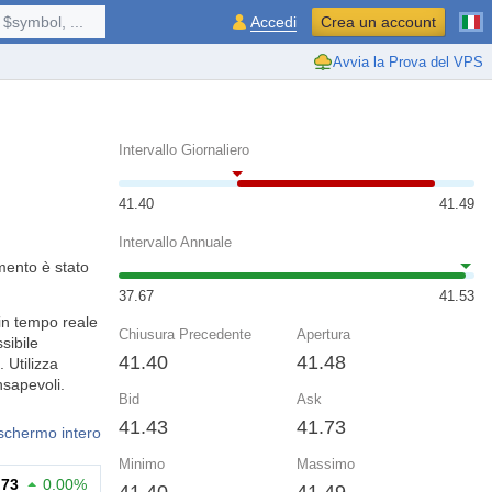
$symbol, ...
Accedi
Crea un account
Avvia la Prova del VPS
Intervallo Giornaliero
41.40
41.49
Intervallo Annuale
mento è stato
37.67
41.53
in tempo reale
Chiusura Precedente
Apertura
sibile
41.40
41.48
 Utilizza
nsapevoli.
Bid
Ask
41.43
41.73
 schermo intero
Minimo
Massimo
.73
0.00%