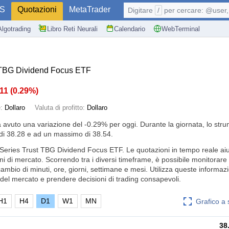
S
Quotazioni
MetaTrader
Digitare
/
per cercare: @user, 
Algotrading
Libro Reti Neurali
Calendario
WebTerminal
 TBG Dividend Focus ETF
.11
(
0.29%
)
e:
Dollaro
Valuta di profitto:
Dollaro
a avuto una variazione del
-0.29%
per oggi. Durante la giornata, lo str
i 38.28 e ad un massimo di 38.54.
 Series Trust TBG Dividend Focus ETF. Le quotazioni in tempo reale ai
ni di mercato. Scorrendo tra i diversi timeframe, è possibile monitorare
cambio di minuti, ore, giorni, settimane e mesi. Utilizza queste informaz
el mercato e prendere decisioni di trading consapevoli.
H1
H4
D1
W1
MN
Grafico a
38