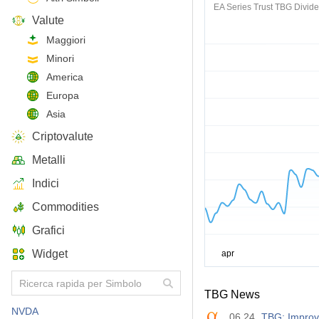
EA Series Trust TBG Divid
Valute
Maggiori
Minori
America
Europa
Asia
Criptovalute
Metalli
Indici
Commodities
Grafici
Widget
TBG News
NVDA
06.24
TBG: Improv