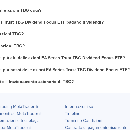
delle azioni TBG oggi?
ies Trust TBG Dividend Focus ETF pagano dividendi?
azioni TBG?
n azioni TBG?
zi più alti delle azioni EA Series Trust TBG Dividend Focus ETF?
zi più bassi delle azioni EA Series Trust TBG Dividend Focus ETF?
o il frazionamento azionario di TBG?
trading
MetaTrader 5
Informazioni su
amenti su
MetaTrader 5
Timeline
entazioni e tecnologia
Termini e Condizioni
 per
MetaTrader 5
Contratto di pagamento ricorrente