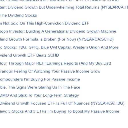
tent Dividend Growth But Underwhelming Total Returns (NYSEARCA:
The Dividend Stocks
m Not Sold On This High-Conviction Dividend ETF
poon Investor: Building A Generational Dividend Growth Machine
dend Growth Formula Is Broken (For Now) (NYSEARCA:SCHD)
d Stocks: TBG, GPIQ, Blue Owl Capital, Western Union And More
ividend Growth ETF Beats SCHD
Tour Through Major REIT Earnings Reports (And My Buy List)
Tranquil Feeling Of Watching Your Passive Income Grow
Compounders I'm Buying For Passive Income
ubble, The Signs Were Staring Us In The Face
OMO And Stick To Your Long-Term Strategy
 Dividend Growth Focused ETF Is Full Of Nuances (NYSEARCA:TBG)
view: 3 Stocks And 3 ETFs I'm Buying To Boost My Passive Income