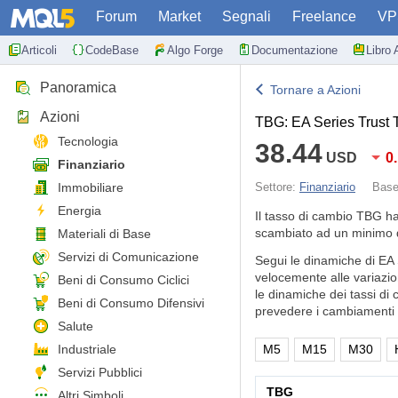
Forum
Market
Segnali
Freelance
VP
Articoli
CodeBase
Algo Forge
Documentazione
Libro 
Panoramica
Tornare a Azioni
Azioni
TBG: EA Series Trust
Tecnologia
38.44
USD
0
Finanziario
Immobiliare
Settore:
Finanziario
Bas
Energia
Il tasso di cambio TBG h
scambiato ad un minimo d
Materiali di Base
Servizi di Comunicazione
Segui le dinamiche di EA
velocemente alle variazio
Beni di Consumo Ciclici
le dinamiche dei tassi di 
Beni di Consumo Difensivi
prevedere i cambiamenti d
Salute
Industriale
M5
M15
M30
Servizi Pubblici
TBG
Altri Simboli