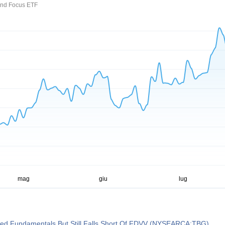
end Focus ETF
ed Fundamentals But Still Falls Short Of FDVV (NYSEARCA:TBG)