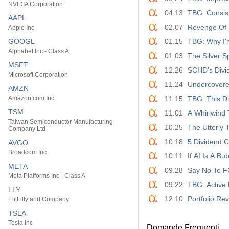
NVIDIA Corporation
04.13
TBG: Consis
AAPL
02.07
Revenge Of 
Apple Inc
GOOGL
01.15
TBG: Why I'
Alphabet Inc - Class A
01.03
The Silver S
MSFT
12.26
SCHD's Divi
Microsoft Corporation
11.24
Undercovere
AMZN
Amazon.com Inc
11.15
TBG: This D
TSM
11.01
A Whirlwind 
Taiwan Semiconductor Manufacturing
10.25
The Utterly 
Company Ltd
10.18
5 Dividend 
AVGO
Broadcom Inc
10.11
If AI Is A B
META
09.28
Say No To F
Meta Platforms Inc - Class A
09.22
TBG: Active
LLY
12:10
Portfolio Re
Eli Lilly and Company
TSLA
Tesla Inc
Domande Frequenti