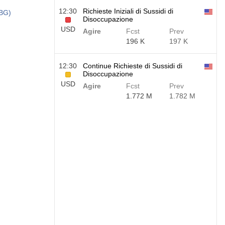
12:30
Richieste Iniziali di Sussidi di
TBG)
Disoccupazione
USD
Agire
Fcst
Prev
196 K
197 K
12:30
Continue Richieste di Sussidi di
Disoccupazione
USD
Agire
Fcst
Prev
1.772 M
1.782 M