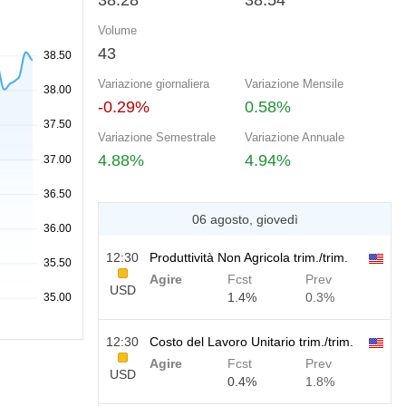
38.28
38.54
Volume
43
Variazione giornaliera
Variazione Mensile
-0.29%
0.58%
Variazione Semestrale
Variazione Annuale
4.88%
4.94%
06 agosto, giovedì
12:30
Produttività Non Agricola trim./trim.
Agire
Fcst
Prev
USD
1.4%
0.3%
12:30
Costo del Lavoro Unitario trim./trim.
Agire
Fcst
Prev
USD
0.4%
1.8%