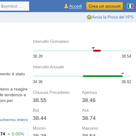
$symbol, ...
Accedi
Crea un account
Avvia la Prova del VPS
Intervallo Giornaliero
38.28
38.54
Intervallo Annuale
umento è stato
34.36
38.82
utano a reagire
Chiusura Precedente
Apertura
 le tendenze e
38.55
38.46
ioni per
Bid
Ask
38.44
38.74
 schermo intero
Minimo
Massimo
.74
0.00%