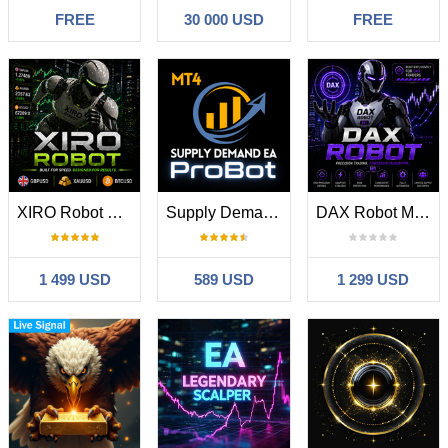
FREE
30 000 USD
FREE
XIRO Robot MT4
Supply Demand EA ProBot
DAX Robot MT4
1 499 USD
589 USD
1 299 USD