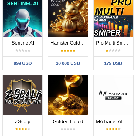
SentinelAI
Hamster Gold Trading
Pro Multi Sniper mp
999 USD
30 000 USD
179 USD
ZScalp
Golden Liquid
MATrader AI Legacy