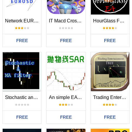
Network EURUSD
IT Macd Crossover EA
HourGlass FREE
FREE
FREE
FREE
Stochastic and MA filter
An simple EA based sar indicator
Trading Entertainment Free
FREE
FREE
FREE