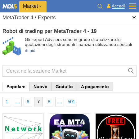
Market
Accedi
MetaTrader 4 / Experts
Robot di trading per MetaTrader 4 - 19
Gli Expert Advisors sono in grado di analizzare le
quotazioni degli strumenti finanziari utilizzando speciali
strategie Forex. Prova gli Expert Advisors gratuiti e a
di più
pagamento in modo da automatizzare il tuo trading e
renderlo più redditizio.
Popolare
Nuovo
Gratuito
A pagamento
1
...
6
7
8
...
501