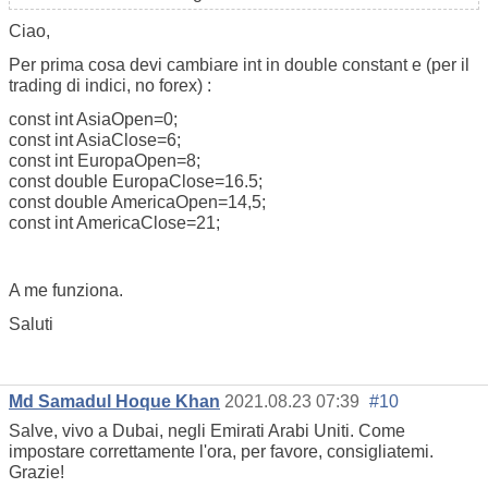
Ciao,
Per prima cosa devi cambiare int in double constant e (per il
trading di indici, no forex) :
const int AsiaOpen=0;
const int AsiaClose=6;
const int EuropaOpen=8;
const double EuropaClose=16.5;
const double AmericaOpen=14,5;
const int AmericaClose=21;
A me funziona.
Saluti
Md Samadul Hoque Khan
2021.08.23 07:39
#10
Salve, vivo a Dubai, negli Emirati Arabi Uniti. Come
impostare correttamente l'ora, per favore, consigliatemi.
Grazie!