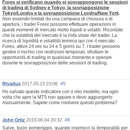
Forex si verificano quando si sovrappongono le sessioni
di trading di Sydney e Tokyo, la sovrapposizione
Tokyo/Londra e la sovrapposizione Londra/New York
.
Non essendo limitati da una campana di chiusura o di
apertura, i trader Forex possono effettuare operazioni in
questi momenti di mercato molto liquidi e volatili. Ricordate
che la volatilità del mercato è la linfa vitale del trader. La
ricerca di liquidità e volatilità termina qui con il mercato
Forex, attivo 24 ore su 24 e 5 giorni su 7. I trader possono
gestire il rischio con restrizioni temporali, sfruttare le
opportunità di trading in qualsiasi momento e operare
durante le sovrapposizioni delle sessioni di trading.
Riyadus
2017.05.23 23:06
#5
Ho salvato questo indicatore con il mio modello, ma ogni
volta che apro la MT5 non appare e devo aggiungerlo
manualmente. Sapete come risolvere questo problema?
John Ortiz
2019.06.04 20:32
#6
Salve, buon pomeriggio, quando inserisco la temporalità per