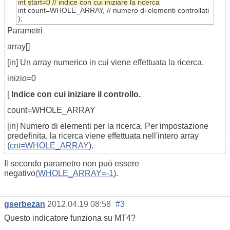
int
start=0
// indice con cui iniziare la ricerca
int
count=WHOLE_ARRAY
,
// numero di elementi controllati
);
Parametri
array[]
[in] Un array numerico in cui viene effettuata la ricerca.
inizio=0
[
Indice con cui iniziare il controllo.
count=WHOLE_ARRAY
[in] Numero di elementi per la ricerca. Per impostazione
predefinita, la ricerca viene effettuata nell'intero array
(
cnt=WHOLE_ARRAY
).
Il secondo parametro non può essere
negativo
(WHOLE_ARRAY=-1
).
gserbezan
2012.04.19 08:58
#3
Questo indicatore funziona su MT4?