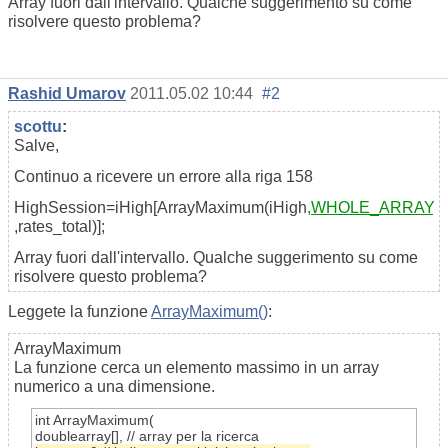
Array fuori dall'intervallo. Qualche suggerimento su come
risolvere questo problema?
Rashid Umarov
2011.05.02 10:44
#2
scottu
:
Salve,
Continuo a ricevere un errore alla riga 158
HighSession=iHigh[ArrayMaximum(iHigh
,WHOLE_ARRAY
,rates_total)];
Array fuori dall'intervallo. Qualche suggerimento su come
risolvere questo problema?
Leggete la funzione
ArrayMaximum()
:
ArrayMaximum
La funzione cerca un elemento massimo in un array
numerico a una dimensione.
int
ArrayMaximum
(
double
array[]
,
// array per la ricerca