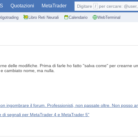
S
Quotazioni
MetaTrader
Digitare
/
per cercare: @user, 
Algotrading
Libro Reti Neurali
Calendario
WebTerminal
 delle modifiche. Prima di farle ho fatto "salva come" per crearne una co
e e cambiato nome, ma nulla.
n ingombrare il forum. Professionisti, non passate oltre. Non posso an
re di segnali per MetaTrader 4 e MetaTrader 5"