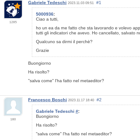
Gabriele Tedeschi
#1
2023.11.03 09:51
5000936
:
Ciao a tutti,
1285
ho un ea da me fatto che sta lavorando e volevo appor
tutti gli indicatori che avevo. Ho cancellato, salva
Qualcuno sa dirmi il perchè?
Grazie
Buongiorno
Ha risolto?
"salva come" l'ha fatto nel metaeditor?
Francesco Boschi
#2
2023.11.17 18:40
Gabriele Tedeschi
#
:
Buongiorno
180
Ha risolto?
"salva come" l'ha fatto nel metaeditor?