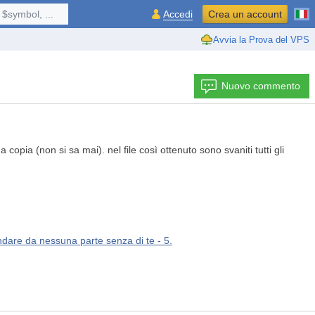
$symbol, ...
Accedi
Crea un account
Avvia la Prova del VPS
Nuovo commento
pia (non si sa mai). nel file così ottenuto sono svaniti tutti gli
dare da nessuna parte senza di te - 5.