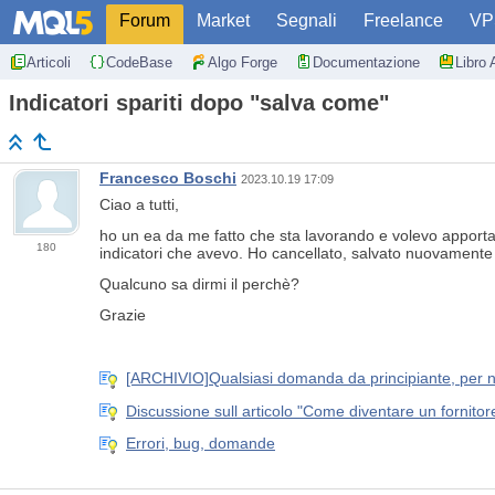
Forum
Market
Segnali
Freelance
VP
Articoli
CodeBase
Algo Forge
Documentazione
Libro 
Indicatori spariti dopo "salva come"
Francesco Boschi
2023.10.19 17:09
Ciao a tutti,
ho un ea da me fatto che sta lavorando e volevo apportarne
180
indicatori che avevo. Ho cancellato, salvato nuovament
Qualcuno sa dirmi il perchè?
Grazie
[ARCHIVIO]Qualsiasi domanda da principiante, per no
Discussione sull articolo "Come diventare un fornito
Errori, bug, domande