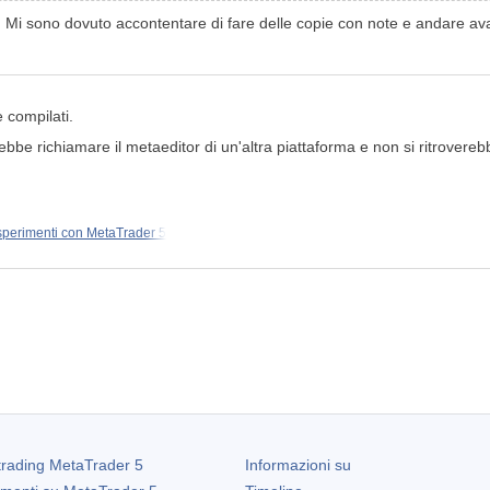
. Mi sono dovuto accontentare di fare delle copie con note e andare ava
e compilati.
ebbe richiamare il metaeditor di un'altra piattaforma e non si ritroverebb
perimenti con MetaTrader 5
trading
MetaTrader 5
Informazioni su