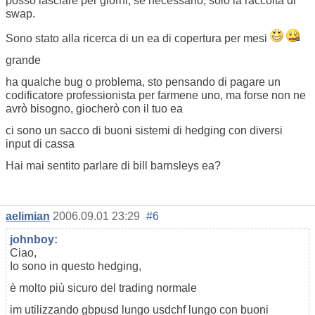
posso lasciare per giorni, se necessario, solo la raccolta di
swap.
Sono stato alla ricerca di un ea di copertura per mesi
grande
ha qualche bug o problema, sto pensando di pagare un
codificatore professionista per farmene uno, ma forse non ne
avrò bisogno, giocherò con il tuo ea
ci sono un sacco di buoni sistemi di hedging con diversi
input di cassa
Hai mai sentito parlare di bill barnsleys ea?
aelimian
2006.09.01 23:29
#6
johnboy:
Ciao,
Io sono in questo hedging,
è molto più sicuro del trading normale
im utilizzando gbpusd lungo usdchf lungo con buoni