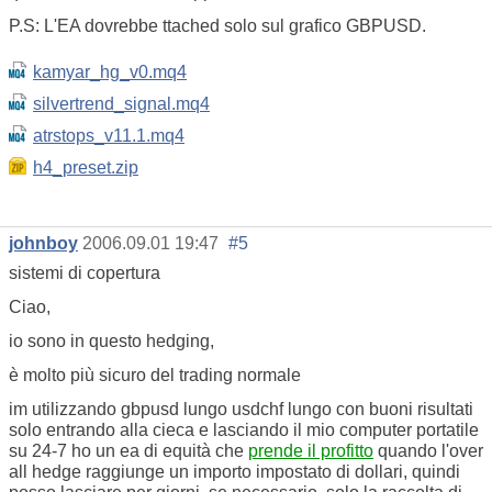
P.S: L'EA dovrebbe ttached solo sul grafico GBPUSD.
kamyar_hg_v0.mq4
silvertrend_signal.mq4
atrstops_v11.1.mq4
h4_preset.zip
johnboy
2006.09.01 19:47
#5
sistemi di copertura
Ciao,
io sono in questo hedging,
è molto più sicuro del trading normale
im utilizzando gbpusd lungo usdchf lungo con buoni risultati
solo entrando alla cieca e lasciando il mio computer portatile
su 24-7 ho un ea di equità che
prende il profitto
quando l'over
all hedge raggiunge un importo impostato di dollari, quindi