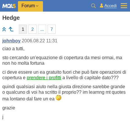
Accedi
Forum
Hedge
1
2
...
7
johnboy
2006.08.22 11:31
ciao a tutti,
sto cercando un'equazione di copertura da mesi ormai, ma
non ho molta fortuna
ci deve essere un ea gratuito fuori che può fare operazioni di
copertura e
prendere i profitti
a livello di capitale dato???
quindi qualsiasi aiuto nella giusta direzione sarebbe grande
o qualcuno di voi ha scritto il proprio?? im learnng mt quotes
ma lontano dal fare un ea
grazie
j