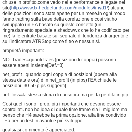
chiuse in profitto.come vedo nelle performance allegate nel
sito
(http://www.fx-hedgefunds.com/modules/tinyd1/
) alcune
delle posizioni sono state aperte per un mese.in ogni modo
fanno trading sulla base della corelazione e così via.ho
sviluppato un EA basato su questo concetto (un
ringraziamento speciale a shadowwz che lo ha codificato per
me).fa le entrate basate sul segnale di tendenza di argento e
sull'indicatore ATRStop come filtro e nessun sl.
proprietà importanti:
NO_Trades=quanti traes (posizioni di coppia) possono
essere aperti insieme[Def.=3]
net_profit =quando ogni coppia di posizioni (aperte alla
stessa data e ora) è in net_profit (in pips) l'EA chiude le
posizioni.[30-50 pips suggeriti]
net_loss=la stessa storia di cui sopra ma per la perdita in pip.
Così quelli sono i prop. più importanti che devono essere
controllati. non ho idea di quale time frame sia il migliore ma
penso che H4 sarebbe la prima opzione. alla fine condivido
l'Ea per un test in avanti e più sviluppo.
qualsiasi commento è apperciated.