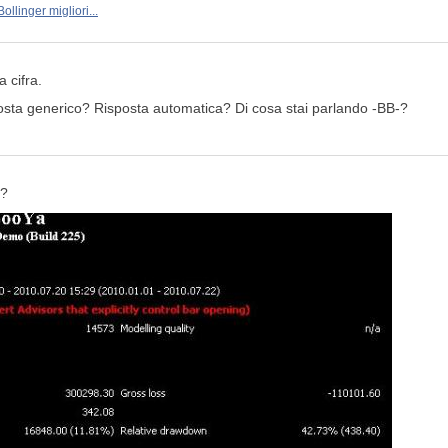
ollinger migliori...
 cifra.
sposta generico? Risposta automatica? Di cosa stai parlando -BB-?
n?