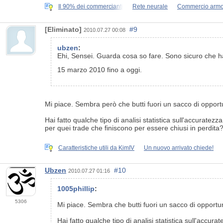
Il 90% dei commercianti
Rete neurale
Commercio armo
[Eliminato]
#9
2010.07.27 00:08
ubzen
:
Ehi, Sensei. Guarda cosa so fare. Sono sicuro che ha
15 marzo 2010 fino a oggi.
Mi piace. Sembra però che butti fuori un sacco di opportun
Hai fatto qualche tipo di analisi statistica sull'accuratez
per quei trade che finiscono per essere chiusi in perdita? 
Caratteristiche utili da KimIV
Un nuovo arrivato chiede!
Ubzen
#10
2010.07.27 01:16
1005phillip
:
5306
Mi piace. Sembra che butti fuori un sacco di opportun
Hai fatto qualche tipo di analisi statistica sull'accur