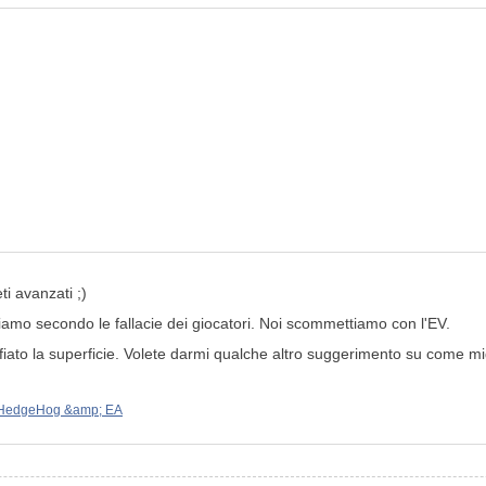
i avanzati ;)
mo secondo le fallacie dei giocatori. Noi scommettiamo con l'EV.
to la superficie. Volete darmi qualche altro suggerimento su come migli
 HedgeHog &amp; EA