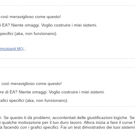
 così meraviglioso come questo!
 EA? Niente omaggi. Voglio costruire i miei sistemi.
specifici (aka, non funzionano).
incipianti MQL5
 così meraviglioso come questo!
e di EA? Niente omaggi. Voglio costruire i miei sistemi.
fici specifici (aka, non funzionano).
i. Se questo ti dà problemi, accontentati delle giustificazioni logiche. S
alche motivazione per il tuo duro lavoro. Allora inizia a fare il curve fi
acendo con i grafici specifici. Fai un test dimostrativo dei tuoi sistemi c