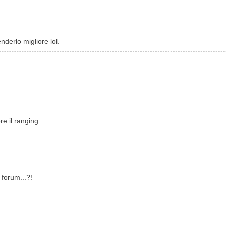
derlo migliore lol.
e il ranging...
forum...?!