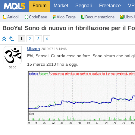
Forum
Market
Segnali
Freelance
VP
Articoli
CodeBase
Algo Forge
Documentazione
Libro 
BooYa! Sono di nuovo in fibrillazione per il Fo
1
2
3
4
Ubzen
2010.07.18 14:46
Ehi, Sensei. Guarda cosa so fare. Sono sicuro che hai gi
15 marzo 2010 fino a oggi.
5306