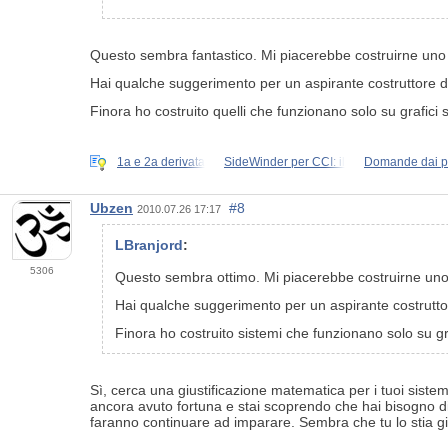
Questo sembra fantastico. Mi piacerebbe costruirne uno
Hai qualche suggerimento per un aspirante costruttore di
Finora ho costruito quelli che funzionano solo su grafici 
1a e 2a derivata
SideWinder per CCI: il
Domande dai pr
Ubzen
#8
2010.07.26 17:17
LBranjord
:
5306
Questo sembra ottimo. Mi piacerebbe costruirne uno
Hai qualche suggerimento per un aspirante costruttor
Finora ho costruito sistemi che funzionano solo su gra
Sì, cerca una giustificazione matematica per i tuoi sistem
ancora avuto fortuna e stai scoprendo che hai bisogno di qu
faranno continuare ad imparare. Sembra che tu lo stia già f