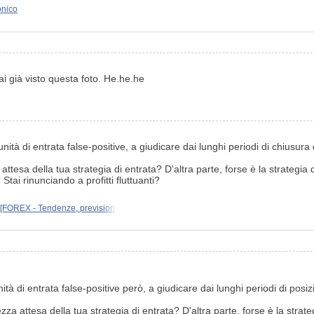
nico
i già visto questa foto. He.he.he
ità di entrata false-positive, a giudicare dai lunghi periodi di chiusura 
za attesa della tua strategia di entrata? D'altra parte, forse è la strateg
Stai rinunciando a profitti fluttuanti?
[FOREX - Tendenze, previsioni
ità di entrata false-positive però, a giudicare dai lunghi periodi di pos
atezza attesa della tua strategia di entrata? D'altra parte, forse è la stra