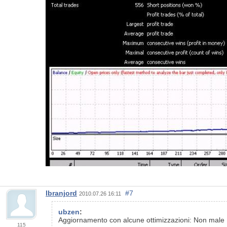
lbranjord
#7
2010.07.26 16:11
ubzen
:
Aggiornamento con alcune ottimizzazioni: Non male
115