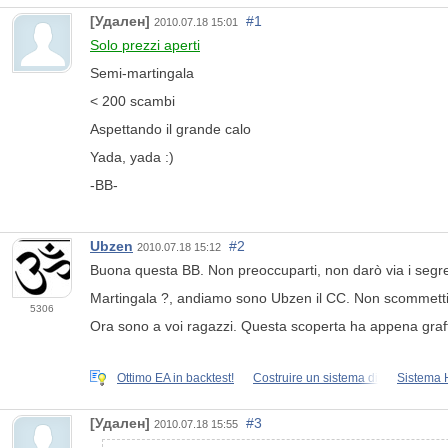
[Удален]
#1
2010.07.18 15:01
Solo prezzi aperti
Semi-martingala
< 200 scambi
Aspettando il grande calo
Yada, yada :)
-BB-
Ubzen
#2
2010.07.18 15:12
Buona questa BB. Non preoccuparti, non darò via i segret
Martingala ?, andiamo sono Ubzen il CC. Non scommettia
5306
Ora sono a voi ragazzi. Questa scoperta ha appena graffia
Ottimo EA in backtest!
Costruire un sistema di
Sistema
[Удален]
#3
2010.07.18 15:55