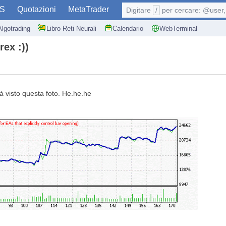
S
Quotazioni
MetaTrader
Digitare
/
per cercare: @user, 
Algotrading
Libro Reti Neurali
Calendario
WebTerminal
rex :))
à visto questa foto. He.he.he