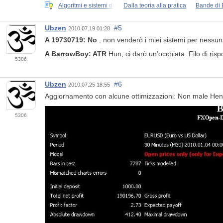
Algoritmi e sistemi di
Dalla teoria alla pratica
Bande di B
Ubzen
#5
2010.07.19 01:28
A 19730719: No
, non venderò i miei sistemi per nessuna
A BarrowBoy: ATR
Hun, ci darò un'occhiata. Filo di ri
5306
Ubzen
#6
2010.07.25 18:55
Aggiornamento con alcune ottimizzazioni: Non male He
5306