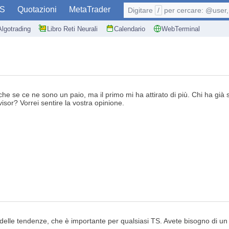
S
Quotazioni
MetaTrader
Digitare
/
per cercare: @user, 
Algotrading
Libro Reti Neurali
Calendario
WebTerminal
anche se ce ne sono un paio, ma il primo mi ha attirato di più. Chi ha gi
isor? Vorrei sentire la vostra opinione.
 delle tendenze, che è importante per qualsiasi TS. Avete bisogno di un 