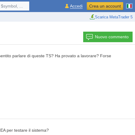
$symbol, ...
Accedi
Crea un account
Scarica MetaTrader 5
Nuovo commento
à sentito parlare di queste TS? Ha provato a lavorare? Forse
EA per testare il sistema?