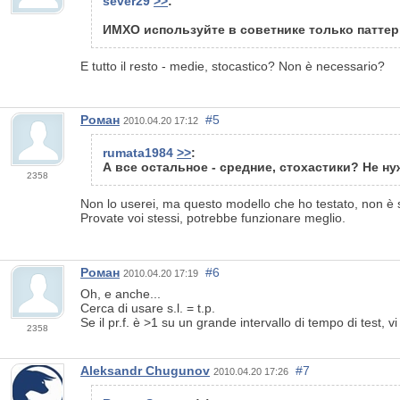
sever29
>>
:
ИМХО используйте в советнике только паттер
E tutto il resto - medie, stocastico? Non è necessario?
Роман
#5
2010.04.20 17:12
rumata1984
>>
:
А все остальное - средние, стохастики? Не н
2358
Non lo userei, ma questo modello che ho testato, non è st
Provate voi stessi, potrebbe funzionare meglio.
Роман
#6
2010.04.20 17:19
Oh, e anche...
Cerca di usare s.l. = t.p.
Se il pr.f. è >1 su un grande intervallo di tempo di test, vi
2358
Aleksandr Chugunov
#7
2010.04.20 17:26