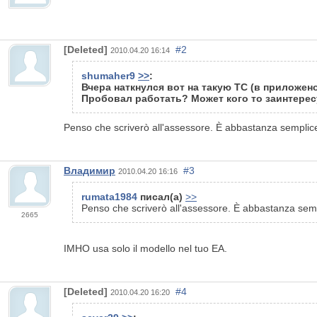
[Deleted]
#2
2010.04.20 16:14
shumaher9
>>
:
Вчера наткнулся вот на такую ТС (в приложен
Пробовал работать? Может кого то заинтере
Penso che scriverò all'assessore. È abbastanza semplice
Владимир
#3
2010.04.20 16:16
rumata1984
писал(а)
>>
Penso che scriverò all'assessore. È abbastanza semp
2665
IMHO usa solo il modello nel tuo EA.
[Deleted]
#4
2010.04.20 16:20