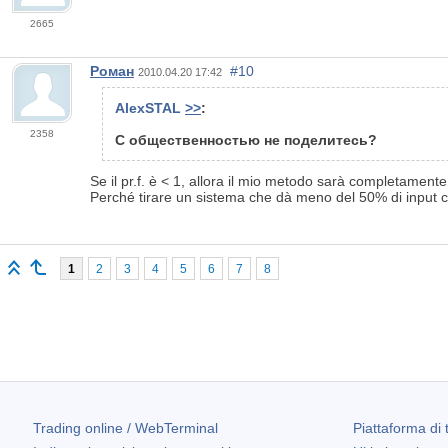
2665
Роман
#10
2010.04.20 17:42
AlexSTAL
>>
:
2358
С общественностью не поделитесь?
Se il pr.f. è < 1, allora il mio metodo sarà completamente i
Perché tirare un sistema che dà meno del 50% di input co
1
2
3
4
5
6
7
8
Trading online / WebTerminal
Piattaforma di 