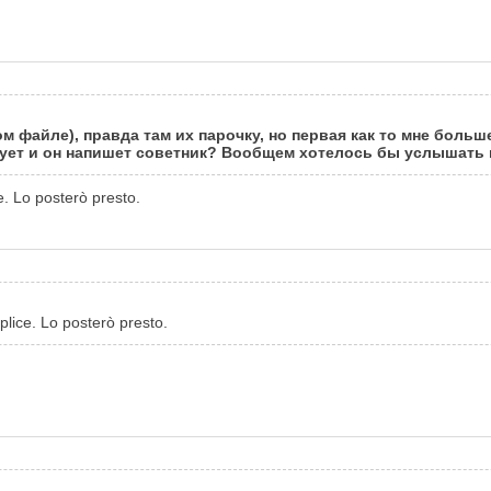
ом файле), правда там их парочку, но первая как то мне боль
сует и он напишет советник? Вообщем хотелось бы услышать 
. Lo posterò presto.
lice. Lo posterò presto.