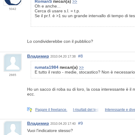
RomanS
писал(а)
>>
Oh e anche...
5042
Cerca di usare s.l. = t.p.
Se il pr.f. è >1 su un grande intervallo di tempo di tes
Lo condividerebbe con il pubblico?
Владимир
#8
2010.04.20 17:38
rumata1984
писал(а)
>>
E tutto il resto - medie, stocastico? Non è necessari
2665
Ho un sacco di roba su di loro, la cosa interessante è il m
ecc.
Pagare il freelance.
I risultati del test
Interessante e div
Владимир
#9
2010.04.20 17:40
Vuoi l'indicatore stesso?