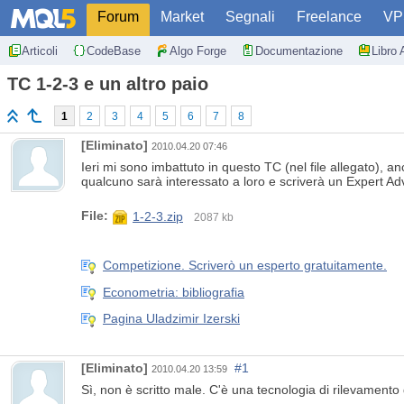
Forum
Market
Segnali
Freelance
VP
Articoli
CodeBase
Algo Forge
Documentazione
Libro 
TC 1-2-3 e un altro paio
1
2
3
4
5
6
7
8
[Eliminato]
2010.04.20 07:46
Ieri mi sono imbattuto in questo TC (nel file allegato), 
qualcuno sarà interessato a loro e scriverà un Expert Adv
File:
1-2-3.zip
2087 kb
Competizione. Scriverò un esperto gratuitamente.
Econometria: bibliografia
Pagina Uladzimir Izerski
[Eliminato]
#1
2010.04.20 13:59
Sì, non è scritto male. C'è una tecnologia di rilevamento