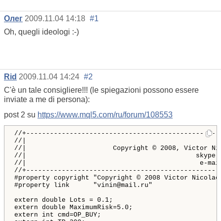
Олег
2009.11.04 14:18
#1
Oh, quegli ideologi :-)
Rid
2009.11.04 14:24
#2
C'è un tale consigliere!!! (le spiegazioni possono essere
inviate a me di persona):
post 2 su
https://www.mql5.com/ru/forum/108553
//+-------------------------------------------------
//|                                                 
//|                      Copyright © 2008, Victor Ni
//|                                           skype:
//|                                            e-mai
//+-------------------------------------------------
#property copyright 
"Copyright © 2008 Victor Nicolae
#property link      
"vinin@mail.ru"
extern
double
 Lots 
=
0.1
;
extern
double
 MaximumRisk
=
5.0
;
extern
int
 cmd
=
OP_BUY
;