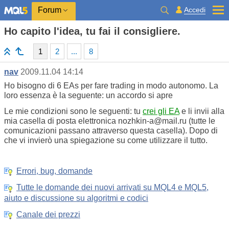
Accedi
Forum
Ho capito l'idea, tu fai il consigliere.
1
2
...
8
nav
2009.11.04 14:14
Ho bisogno di 6 EAs per fare trading in modo autonomo. La
loro essenza è la seguente: un accordo si apre
Le mie condizioni sono le seguenti: tu
crei gli EA
e li invii alla
mia casella di posta elettronica nozhkin-a@mail.ru (tutte le
comunicazioni passano attraverso questa casella). Dopo di
che vi invierò una spiegazione su come utilizzare il tutto.
Errori, bug, domande
Tutte le domande dei nuovi arrivati su MQL4 e MQL5,
aiuto e discussione su algoritmi e codici
Canale dei prezzi