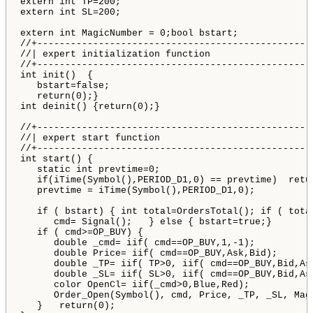
extern
int
 TP
=
200
;
extern
int
 SL
=
200
;
extern
int
 MagicNumber 
=
0
;
bool
 bstart
;
//+-------------------------------------------------
//| expert initialization function                  
//+-------------------------------------------------
int
 init
(
)
{
   bstart
=
false
;
return
(
0
)
;
}
int
 deinit
(
)
{
return
(
0
)
;
}
//+-------------------------------------------------
//| expert start function                           
//+-------------------------------------------------
int
 start
(
)
{
static
int
 prevtime
=
0
;
if
(
iTime
(
Symbol
(
)
,
PERIOD_D1
,
0
)
=
=
 prevtime
)
retu
   prevtime 
=
iTime
(
Symbol
(
)
,
PERIOD_D1
,
0
)
;
if
(
 bstart
)
{
int
 total
=
OrdersTotal
(
)
;
if
(
 tota
      cmd
=
 Signal
(
)
;
}
else
{
 bstart
=
true
;
}
if
(
 cmd
>
=
OP_BUY
)
{
double
 _cmd
=
 iif
(
 cmd
=
=
OP_BUY
,
1
,
-
1
)
;
double
 Price
=
 iif
(
 cmd
=
=
OP_BUY
,
Ask
,
Bid
)
;
double
 _TP
=
 iif
(
 TP
>
0
,
 iif
(
 cmd
=
=
OP_BUY
,
Bid
,
As
double
 _SL
=
 iif
(
 SL
>
0
,
 iif
(
 cmd
=
=
OP_BUY
,
Bid
,
As
color
 OpenCl
=
 iif
(
_cmd
>
0
,
Blue
,
Red
)
;
      Order_Open
(
Symbol
(
)
,
 cmd
,
 Price
,
 _TP
,
 _SL
,
 Mag
}
return
(
0
)
;