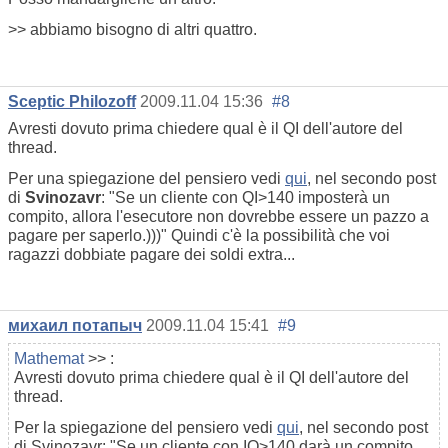
>> abbiamo bisogno di altri quattro.
Sceptic Philozoff
2009.11.04 15:36
#8
Avresti dovuto prima chiedere qual è il QI dell'autore del
thread.
Per una spiegazione del pensiero vedi
qui
, nel secondo post
di
Svinozavr
: "Se un cliente con QI>140 imposterà un
compito, allora l'esecutore non dovrebbe essere un pazzo a
pagare per saperlo.)))" Quindi c'è la possibilità che voi
ragazzi dobbiate pagare dei soldi extra...
михаил потапыч
2009.11.04 15:41
#9
Mathemat
>> :
Avresti dovuto prima chiedere qual è il QI dell'autore del
thread.
Per la spiegazione del pensiero vedi
qui
, nel secondo post
di Svinozavr: "Se un cliente con IQ>140 darà un compito,