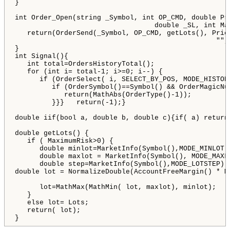
}
int
 Order_Open
(
string
 _Symbol
,
int
 OP_CMD
,
double
 Pr
double
 _SL
,
int
 Ma
return
(
OrderSend
(
_Symbol
,
 OP_CMD
,
 getLots
(
)
,
 Pric
""
,
}
int
 Signal
(
)
{
int
 total
=
OrdersHistoryTotal
(
)
;
for
(
int
 i
=
 total
-
1
;
 i
>
=
0
;
 i
-
-
)
{
if
(
OrderSelect
(
 i
,
 SELECT_BY_POS
,
 MODE_HISTOR
if
(
OrderSymbol
(
)
=
=
Symbol
(
)
&
&
OrderMagicNu
return
(
MathAbs
(
OrderType
(
)
-
1
)
)
;
}
}
}
return
(
-
1
)
;
}
double
 iif
(
bool
 a
,
double
 b
,
double
 c
)
{
if
(
 a
)
return
double
 getLots
(
)
{
if
(
 MaximumRisk
>
0
)
{
double
 minlot
=
MarketInfo
(
Symbol
(
)
,
MODE_MINLOT
)
double
 maxlot 
=
MarketInfo
(
Symbol
(
)
,
MODE_MAXL
double
 step
=
MarketInfo
(
Symbol
(
)
,
MODE_LOTSTEP
)
;
double
 lot 
=
NormalizeDouble
(
AccountFreeMargin
(
)
*
 M
      lot
=
MathMax
(
MathMin
(
 lot
,
 maxlot
)
,
 minlot
)
;
}
else
 lot
=
 Lots
;
return
(
 lot
)
;
}