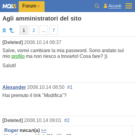
Accedi
Forum
Agli amministratori del sito
1
2
...
7
[Deleted]
2008.10.14 08:37
Salve, vorrei cambiare la mia password. Sono andato sul
mio
profilo
ma non riesco a trovarlo! Cosa fare? ))
Saluti!
Alexander
2008.10.14 08:50
#1
Hai premuto il link "Modifica"?
[Deleted]
2008.10.14 09:01
#2
Roger
писал(а)
>>