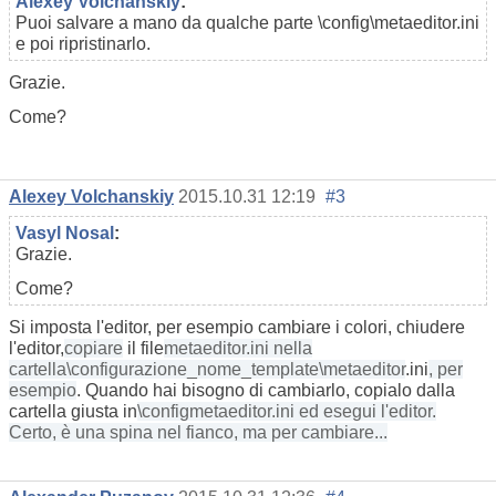
Alexey Volchanskiy
:
Puoi salvare a mano da qualche parte \config\metaeditor.ini
e poi ripristinarlo.
Grazie.
Come?
Alexey Volchanskiy
2015.10.31 12:19
#3
Vasyl Nosal
:
Grazie.
Come?
Si imposta l'editor, per esempio cambiare i colori, chiudere
l'editor,
copiare
il file
metaeditor.ini nella
cartella
\configurazione_nome_template\metaeditor
.ini
, per
esempio
. Quando hai bisogno di cambiarlo, copialo dalla
cartella giusta in
\configmetaeditor.ini ed esegui l'editor.
Certo, è una spina nel fianco, ma per cambiare...