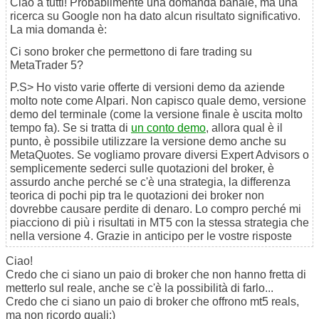
Ciao a tutti! Probabilmente una domanda banale, ma una
ricerca su Google non ha dato alcun risultato significativo.
La mia domanda è:
Ci sono broker che permettono di fare trading su
MetaTrader 5?
P.S> Ho visto varie offerte di versioni demo da aziende
molto note come Alpari. Non capisco quale demo, versione
demo del terminale (come la versione finale è uscita molto
tempo fa). Se si tratta di
un conto demo
, allora qual è il
punto, è possibile utilizzare la versione demo anche su
MetaQuotes. Se vogliamo provare diversi Expert Advisors o
semplicemente sederci sulle quotazioni del broker, è
assurdo anche perché se c'è una strategia, la differenza
teorica di pochi pip tra le quotazioni dei broker non
dovrebbe causare perdite di denaro. Lo compro perché mi
piacciono di più i risultati in MT5 con la stessa strategia che
nella versione 4. Grazie in anticipo per le vostre risposte
Ciao!
Credo che ci siano un paio di broker che non hanno fretta di
metterlo sul reale, anche se c'è la possibilità di farlo...
Credo che ci siano un paio di broker che offrono mt5 reals,
ma non ricordo quali:)