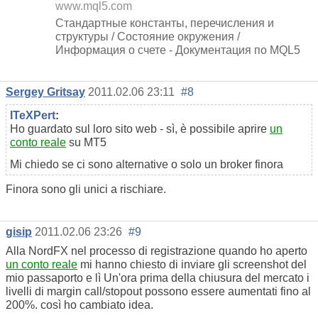
www.mql5.com
Стандартные константы, перечисления и
структуры / Состояние окружения /
Информация о счете - Документация по MQL5
Sergey Gritsay
2011.02.06 23:11
#8
ITeXPert
:
Ho guardato sul loro sito web - sì, è possibile aprire
un
conto reale
su MT5
Mi chiedo se ci sono alternative o solo un broker finora
Finora sono gli unici a rischiare.
gisip
2011.02.06 23:26
#9
Alla NordFX nel processo di registrazione quando ho aperto
un conto reale
mi hanno chiesto di inviare gli screenshot del
mio passaporto e lì Un'ora prima della chiusura del mercato i
livelli di margin call/stopout possono essere aumentati fino al
200%. così ho cambiato idea.