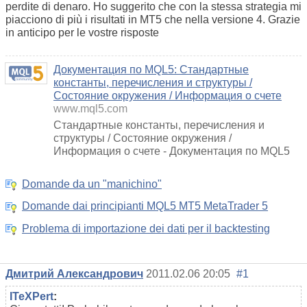
perdite di denaro. Ho suggerito che con la stessa strategia mi
piacciono di più i risultati in MT5 che nella versione 4. Grazie
in anticipo per le vostre risposte
Документация по MQL5: Стандартные
константы, перечисления и структуры /
Состояние окружения / Информация о счете
www.mql5.com
Стандартные константы, перечисления и
структуры / Состояние окружения /
Информация о счете - Документация по MQL5
Domande da un "manichino"
Domande dai principianti MQL5 MT5 MetaTrader 5
Problema di importazione dei dati per il backtesting
Дмитрий Александрович
2011.02.06 20:05
#1
ITeXPert
: