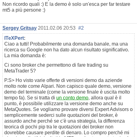
Non ricordo quali :) E la demo è solo un'esca per far testare
mt5 a più persone :)
Sergey Gritsay
2011.02.06 20:53
#2
ITeXPert
:
Ciao a tutti! Probabilmente una domanda banale, ma una
ricerca su Google non ha dato alcun risultato significativo.
La mia domanda è:
Ci sono broker che permettono di fare trading su
MetaTrader 5?
P.S> Ho visto varie offerte di versioni demo da aziende
molto note come Alpari. Non capisco quale demo, versione
demo del terminale (come la versione finale è uscita molto
tempo fa). Se si tratta di
un conto demo
, allora qual è il
punto, è possibile utilizzare la versione demo anche su
MetaQuotes. Se vogliamo provare diversi Expert Advisors o
semplicemente sederci sulle quotazioni del broker, è
assurdo anche perché se c'è una strategia, la differenza
teorica di pochi pip tra le quotazioni dei broker non
dovrebbe causare perdite di denaro. Lo compro perché mi