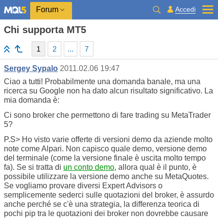
Accedi
Forum
Chi supporta MT5
1
2
...
7
Sergey Sypalo
2011.02.06 19:47
Ciao a tutti! Probabilmente una domanda banale, ma una
ricerca su Google non ha dato alcun risultato significativo. La
mia domanda è:
Ci sono broker che permettono di fare trading su MetaTrader
5?
P.S> Ho visto varie offerte di versioni demo da aziende molto
note come Alpari. Non capisco quale demo, versione demo
del terminale (come la versione finale è uscita molto tempo
fa). Se si tratta di
un conto demo
, allora qual è il punto, è
possibile utilizzare la versione demo anche su MetaQuotes.
Se vogliamo provare diversi Expert Advisors o
semplicemente sederci sulle quotazioni del broker, è assurdo
anche perché se c'è una strategia, la differenza teorica di
pochi pip tra le quotazioni dei broker non dovrebbe causare