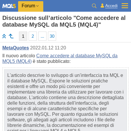
Accedi
Forum
Discussione sull’articolo "Come accedere al
database MySQL da MQL5 (MQL4)"
1
2
...
30
MetaQuotes
2022.01.12 11:20
Il nuovo articolo
Come accedere al database MySQL da
MQL5 (MQL4)
è stato pubblicato:
L'articolo descrive lo sviluppo di un'interfaccia tra MQL e
il database MySQL. Espone le soluzioni pratiche
esistenti e offre un modo più conveniente per
implementare una libreria da utilizzare per lavorare con i
database. L'articolo contiene una descrizione dettagliata
delle funzioni, della struttura dell'interfaccia, degli
esempi e di alcune caratteristiche specifiche per
lavorare con MySQL. Per quanto riguarda le soluzioni
software, gli allegati agli articoli includono i file delle
librerie dinamiche, la documentazione ed esempi di
script per i linguaggi MQL4 e MQL5.