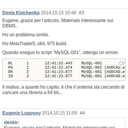
Denis Kirichenko
2014.10.15 10:46
#3
Eugene, grazie per l'articolo. Materiale interessante sui
DBMS.
Ho un problema simile.
Ho MetaTrader5, x64, 975 build.
Quando eseguo lo script "MySQL-001", ottengo un errore:
RL      1       12:41:22.443    MySQL-001       'C:\
PG      1       12:41:22.474    MySQL-001 (AUDCAD.e,
DK      2       12:41:23.677    MySQL-001 (AUDCAD.e,
ID      2       12:41:23.677    MySQL-001 (AUDCAD.e,
Il motivo, a quanto ho capito, è che il sistema sta cercando di
caricare una libreria a 64 bit...
Eugeniy Lugovoy
2014.10.15 11:05
#4
denkir
:
Eugene, grazie per l'articolo. Materiale interessante sui