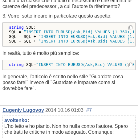
scritta una classe che ha tutto il necessario e che elimina le
carenze dei predecessori, a cui l'autore fa riferimento?
3. Vorrei sottolineare in particolare questo aspetto:
string
 SQL;

SQL = 
"INSERT INTO EURUSD(Ask,Bid) VALUES (1.3601,1.
SQL = SQL + 
"INSERT INTO EURUSD(Ask,Bid) VALUES (1.3
SQL = SQL + 
"INSERT INTO EURUSD(Ask,Bid) VALUES (1.3
In realtà, tutto è molto più semplice:
string
 SQL=
"INSERT INTO EURUSD(Ask,Bid) VALUES (1.36
In generale, l'articolo è scritto nello stile "Guardate cosa
posso fare!" invece di "Guardate e imparate come si
dovrebbe fare".
Eugeniy Lugovoy
2014.10.16 01:03
#7
avoitenko
:
L'ho letto e ho pianto. Non ho nulla contro l'autore. Spero
che tratti le critiche in modo adeguato. Comunque: