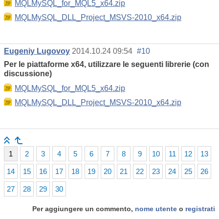
MQLMySQL_for_MQL5_x64.zip
MQLMySQL_DLL_Project_MSVS-2010_x64.zip
Eugeniy Lugovoy
2014.10.24 09:54
#10
Per le piattaforme x64, utilizzare le seguenti librerie (con
discussione)
MQLMySQL_for_MQL5_x64.zip
MQLMySQL_DLL_Project_MSVS-2010_x64.zip
1
2
3
4
5
6
7
8
9
10
11
12
13
14
15
16
17
18
19
20
21
22
23
24
25
26
27
28
29
30
Per aggiungere un commento,
nome utente
o
registrati