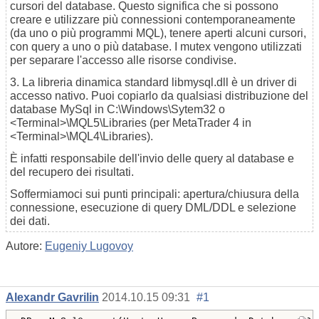
cursori del database. Questo significa che si possono
creare e utilizzare più connessioni contemporaneamente
(da uno o più programmi MQL), tenere aperti alcuni cursori,
con query a uno o più database. I mutex vengono utilizzati
per separare l'accesso alle risorse condivise.
3. La libreria dinamica standard libmysql.dll è un driver di
accesso nativo. Puoi copiarlo da qualsiasi distribuzione del
database MySql in C:\Windows\Sytem32 o
<Terminal>\MQL5\Libraries (per MetaTrader 4 in
<Terminal>\MQL4\Libraries).
È infatti responsabile dell'invio delle query al database e
del recupero dei risultati.
Soffermiamoci sui punti principali: apertura/chiusura della
connessione, esecuzione di query DML/DDL e selezione
dei dati.
Autore:
Eugeniy Lugovoy
Alexandr Gavrilin
2014.10.15 09:31
#1