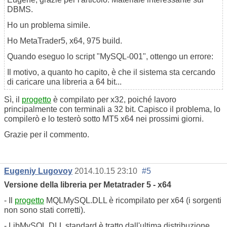
DBMS.
Ho un problema simile.
Ho MetaTrader5, x64, 975 build.
Quando eseguo lo script "MySQL-001", ottengo un errore:
Il motivo, a quanto ho capito, è che il sistema sta cercando
di caricare una libreria a 64 bit...
Sì, il
progetto
è compilato per x32, poiché lavoro
principalmente con terminali a 32 bit. Capisco il problema, lo
compilerò e lo testerò sotto MT5 x64 nei prossimi giorni.
Grazie per il commento.
Eugeniy Lugovoy
2014.10.15 23:10
#5
Versione della libreria per Metatrader 5 - x64
- Il
progetto
MQLMySQL.DLL è ricompilato per x64 (i sorgenti
non sono stati corretti).
- LibMySQL.DLL standard è tratto dall'ultima distribuzione