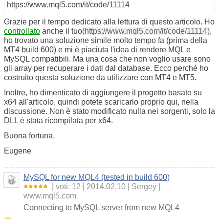
https://www.mql5.com/it/code/11114
Grazie per il tempo dedicato alla lettura di questo articolo. Ho
controllato
anche il tuo
(https://www.mql5.com/it/code/11114)
,
ho trovato una soluzione simile molto tempo fa (prima della
MT4 build 600) e mi è piaciuta l'idea di rendere MQL e
MySQL compatibili. Ma una cosa che non voglio usare sono
gli array per recuperare i dati dal database. Ecco perché ho
costruito questa soluzione da utilizzare con MT4 e MT5.
Inoltre, ho dimenticato di aggiungere il progetto basato su
x64 all'articolo, quindi potete scaricarlo proprio qui, nella
discussione. Non è stato modificato nulla nei sorgenti, solo la
DLL è stata ricompilata per x64.
Buona fortuna,
Eugene
MySQL for new MQL4 (tested in build 600)
voti: 12
2014.02.10
Sergey
www.mql5.com
Connecting to MySQL server from new MQL4