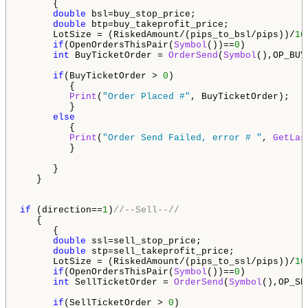
      {

double
 bsl=buy_stop_price;

double
 btp=buy_takeprofit_price;

      LotSize = (RiskedAmount/(pips_to_bsl/pips))/
10
if
(OpenOrdersThisPair(
Symbol
())==
0
) 

int
 BuyTicketOrder = 
OrderSend
(
Symbol
(),OP_BUY
if
(BuyTicketOrder > 
0
)

         {

Print
(
"Order Placed #"
, BuyTicketOrder);

         }

else
         {

Print
(
"Order Send Failed, error # "
, 
GetLas
         }

      }

   }

if
 (direction==
1
)
//--Sell--//
   {

      {

double
 ssl=sell_stop_price;

double
 stp=sell_takeprofit_price;

      LotSize = (RiskedAmount/(pips_to_ssl/pips))/
10
if
(OpenOrdersThisPair(
Symbol
())==
0
)  

int
 SellTicketOrder = 
OrderSend
(
Symbol
(),OP_SE
if
(SellTicketOrder > 
0
)
