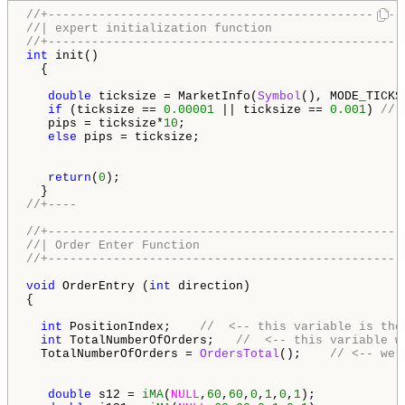
//+-------------------------------------------------
//| expert initialization function                  
//+-------------------------------------------------
int
 init()

  {

double
 ticksize = MarketInfo(
Symbol
(), MODE_TICKSI
if
 (ticksize == 
0.00001
 || ticksize == 
0.001
) 
// 
   pips = ticksize*
10
;

else
 pips = ticksize;  

return
(
0
);

//+----
//+-------------------------------------------------
//| Order Enter Function                            
//+-------------------------------------------------
void
 OrderEntry (
int
 direction)

{    

int
 PositionIndex;    
//  <-- this variable is the
int
 TotalNumberOfOrders;   
//  <-- this variable w
  TotalNumberOfOrders = 
OrdersTotal
();    
// <-- we 
double
 s12 = 
iMA
(
NULL
,
60
,
60
,
0
,
1
,
0
,
1
); 
