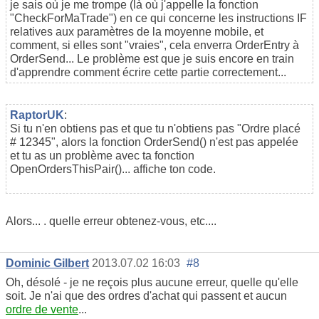
je sais où je me trompe (là où j'appelle la fonction
"CheckForMaTrade") en ce qui concerne les instructions IF
relatives aux paramètres de la moyenne mobile, et
comment, si elles sont "vraies", cela enverra OrderEntry à
OrderSend... Le problème est que je suis encore en train
d'apprendre comment écrire cette partie correctement...
RaptorUK
:
Si tu n'en obtiens pas et que tu n'obtiens pas "Ordre placé
# 12345", alors la fonction OrderSend() n'est pas appelée
et tu as un problème avec ta fonction
OpenOrdersThisPair()... affiche ton code.
Alors... . quelle erreur obtenez-vous, etc....
Dominic Gilbert
2013.07.02 16:03
#8
Oh, désolé - je ne reçois plus aucune erreur, quelle qu'elle
soit. Je n'ai que des ordres d'achat qui passent et aucun
ordre de vente
...