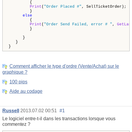
         {

Print
(
"Order Placed #"
, SellTicketOrder);

         }

else
         {

Print
(
"Order Send Failed, error # "
, 
GetLas
         }

      }

   }

Comment afficher le type d'ordre (Vente/Achat) sur le
graphique ?
100 pips
Aide au codage
Russell
2013.07.02 00:51
#1
Le logiciel entre-t-il dans les transactions lorsque vous
commentez ?