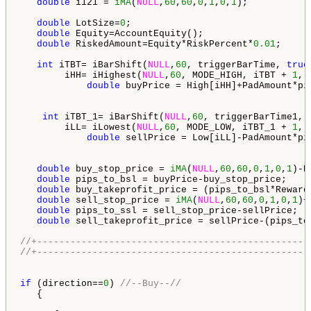
double
 i121 = 
iMA
(
NULL
,
60
,
60
,
0
,
1
,
0
,
1
);

double
 LotSize=
0
;

double
 Equity=AccountEquity();

double
 RiskedAmount=Equity*RiskPercent*
0.01
;

int
 iTBT= iBarShift(
NULL
,
60
, triggerBarTime, 
true
        iHH= iHighest(
NULL
,
60
, MODE_HIGH, iTBT + 
1
, 
double
 buyPrice = High[iHH]+PadAmount*pip
int
 iTBT_1= iBarShift(
NULL
,
60
, triggerBarTime1, 
        iLL= iLowest(
NULL
,
60
, MODE_LOW, iTBT_1 + 
1
, 
double
 sellPrice = Low[iLL]-PadAmount*pip
double
 buy_stop_price = 
iMA
(
NULL
,
60
,
60
,
0
,
1
,
0
,
1
)-P
double
 pips_to_bsl = buyPrice-buy_stop_price;     
double
 buy_takeprofit_price = (pips_to_bsl*RewardR
double
 sell_stop_price = 
iMA
(
NULL
,
60
,
60
,
0
,
1
,
0
,
1
)+
double
 pips_to_ssl = sell_stop_price-sellPrice;   
double
 sell_takeprofit_price = sellPrice-(pips_to_
//+-------------------------------------------------
//+-------------------------------------------------
if
 (direction==
0
) 
//--Buy--//
   {
