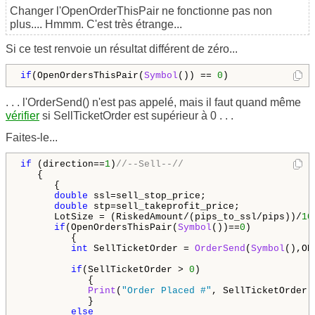
Changer l'OpenOrderThisPair ne fonctionne pas non
plus.... Hmmm. C'est très étrange...
Si ce test renvoie un résultat différent de zéro...
if
(OpenOrdersThisPair(
Symbol
()) == 
0
)  
. . . l'OrderSend() n'est pas appelé, mais il faut quand même
vérifier
si SellTicketOrder est supérieur à 0 . . .
Faites-le...
if
 (direction==
1
)
//--Sell--//
   {

      {

double
 ssl=sell_stop_price;

double
 stp=sell_takeprofit_price;

      LotSize = (RiskedAmount/(pips_to_ssl/pips))/
10
if
(OpenOrdersThisPair(
Symbol
())==
0
)

         {

int
 SellTicketOrder = 
OrderSend
(
Symbol
(),OP
if
(SellTicketOrder > 
0
)

            {

Print
(
"Order Placed #"
, SellTicketOrder);
            }

else