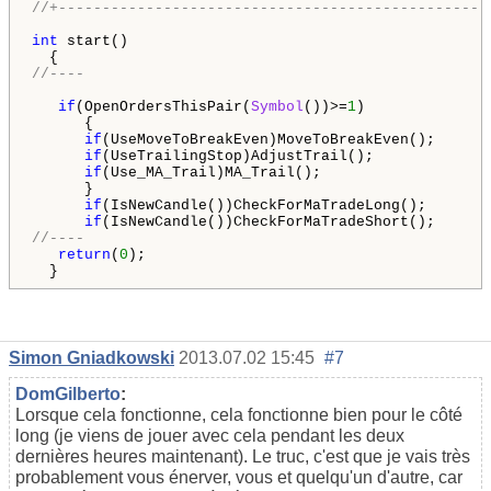
//+-------------------------------------------------
int
 start()

//----
if
(OpenOrdersThisPair(
Symbol
())>=
1
)

      {

if
(UseMoveToBreakEven)MoveToBreakEven();

if
(UseTrailingStop)AdjustTrail();

if
(Use_MA_Trail)MA_Trail();

      }

if
(IsNewCandle())CheckForMaTradeLong();

if
//----
return
(
0
);

  }
Simon Gniadkowski
2013.07.02 15:45
#7
DomGilberto
:
Lorsque cela fonctionne, cela fonctionne bien pour le côté
long (je viens de jouer avec cela pendant les deux
dernières heures maintenant). Le truc, c'est que je vais très
probablement vous énerver, vous et quelqu'un d'autre, car