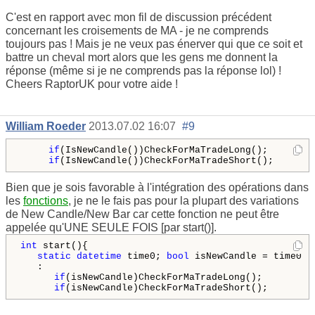
C'est en rapport avec mon fil de discussion précédent
concernant les croisements de MA - je ne comprends
toujours pas ! Mais je ne veux pas énerver qui que ce soit et
battre un cheval mort alors que les gens me donnent la
réponse (même si je ne comprends pas la réponse lol) !
Cheers RaptorUK pour votre aide !
William Roeder
2013.07.02 16:07
#9
if
(IsNewCandle())CheckForMaTradeLong();

if
Bien que je sois favorable à l'intégration des opérations dans
les
fonctions
, je ne le fais pas pour la plupart des variations
de New Candle/New Bar car cette fonction ne peut être
appelée qu'UNE SEULE FOIS [par start()].
int
 start(){

static
datetime
 time0; 
bool
 isNewCandle = time0 !
   :

if
(isNewCandle)CheckForMaTradeLong();

if
(isNewCandle)CheckForMaTradeShort();