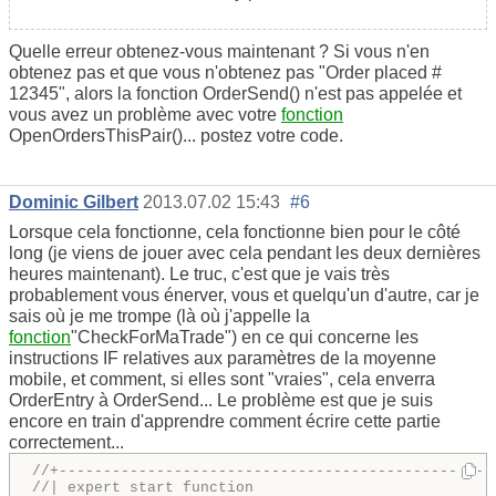
Quelle erreur obtenez-vous maintenant ? Si vous n'en
obtenez pas et que vous n'obtenez pas "Order placed #
12345", alors la fonction OrderSend() n'est pas appelée et
vous avez un problème avec votre
fonction
OpenOrdersThisPair()... postez votre code.
Dominic Gilbert
2013.07.02 15:43
#6
Lorsque cela fonctionne, cela fonctionne bien pour le côté
long (je viens de jouer avec cela pendant les deux dernières
heures maintenant). Le truc, c'est que je vais très
probablement vous énerver, vous et quelqu'un d'autre, car je
sais où je me trompe (là où j'appelle la
fonction
"CheckForMaTrade") en ce qui concerne les
instructions IF relatives aux paramètres de la moyenne
mobile, et comment, si elles sont "vraies", cela enverra
OrderEntry à OrderSend... Le problème est que je suis
encore en train d'apprendre comment écrire cette partie
correctement...
//+-------------------------------------------------
//| expert start function                           