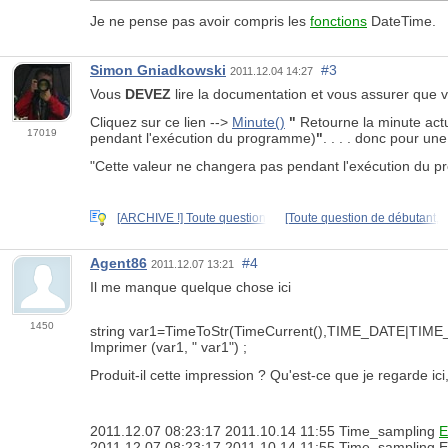
Je ne pense pas avoir compris les
fonctions
DateTime.
Simon Gniadkowski
#3
2011.12.04 14:27
Vous
DEVEZ
lire la documentation et vous assurer que v
Cliquez sur ce lien -->
Minute()
"
Retourne la minute act
17019
pendant l'exécution du programme)
"
. . . . donc pour u
"Cette valeur ne changera pas pendant l'exécution du prog
[ARCHIVE !] Toute question
[Toute question de débutant,
Agent86
#4
2011.12.07 13:21
Il me manque quelque chose ici
1450
string var1=TimeToStr(TimeCurrent(),TIME_DATE|TIM
Imprimer (var1, " var1") ;
Produit-il cette impression ? Qu'est-ce que je regarde ici, 
2011.12.07 08:23:17 2011.10.14 11:55 Time_sampling
2011.12.07 08:23:17 2011.10.14 11:55 Time_sampling 