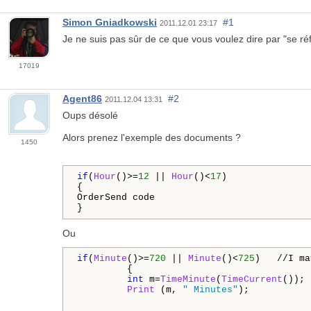
Simon Gniadkowski
#1
2011.12.01 23:17
Je ne suis pas sûr de ce que vous voulez dire par "
se ré
17019
Agent86
#2
2011.12.04 13:31
Oups désolé
Alors prenez l'exemple des documents ?
1450
if
(
Hour
()>=
12
 || 
Hour
()<
17
)

{

OrderSend code

Ou
if
(
Minute
()>=
720
 || 
Minute
()<
725
)   //I ma
         {

int
 m=
TimeMinute
(
TimeCurrent
());

Print
 (m, 
" Minutes"
);
