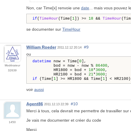
Non, car Time[x] renvoie une
date
... mais vous pouvez le 
if
(
TimeHour
(Time[
1
]) >= 
18
 && 
TimeHour
(Tim
se documenter sur
TimeHour
William Roeder
#9
2011.12.12 20:14
ou
datetime
 now = Time[
0
],

         bod = now - now % 
86400
,

Modérateur
         HR1800 = bod + 
18
*
3600
,

32639
         HR2100 = bod + 
21
*
3600
if
 (Time[
1
] >= HR1800 && Time[
1
] < HR2100)
voir
aussi
Agent86
#10
2011.12.13 22:39
Merci à tous, cela devrait me permettre de travailler sur
Je vais me documenter et créer du code
1450
Merci