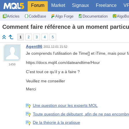
Forum
Market
Signaux
Freelance
V
Articles
CodeBase
Algo Forge
Documentation
AlgoBo
Comment faire référence à un moment particu
1
2
3
4
5
Agent86
2011.12.01 21:52
Je comprends l'utilisation de Time[] et iTime, mais pour 
https://docs.mql4.com/dateandtime/Hour
1450
C'est tout ce qu'il y a à faire ?
Veuillez me conseiller
Merci
Une question pour les experts MQL
Toute question de débutant, afin de ne pas encombrer
De la théorie à la pratique