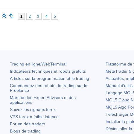
1
2
3
4
5
Trading en ligne/WebTerminal
Plateforme de 
Indicateurs techniques et robots gratuits
MetaTrader 5
d
Articles sur la programmation et le trading
Actualités, imp
Commandez des robots de trading sur le
Manuel d'utilis
Freelance
Langage MQL5 
Marché des Expert Advisors et des
MQL5 Cloud N
applications
MQL5 Algo Fo
Suivez les signaux forex
Télécharger
Me
VPS forex à faible latence
Installer la pla
Forum des traders
Désinstaller la
Blogs de trading