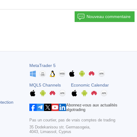
Nouveau commentaire
MetaTrader 5
MQL5 Channels
Economic Calendar
otection
Abonnez-vous aux actualités
algotrading
Pas un courtier, pas de vrais comptes de trading
35 Dodekanisou str, Germasogeia,
4043, Limassol, Cyprus