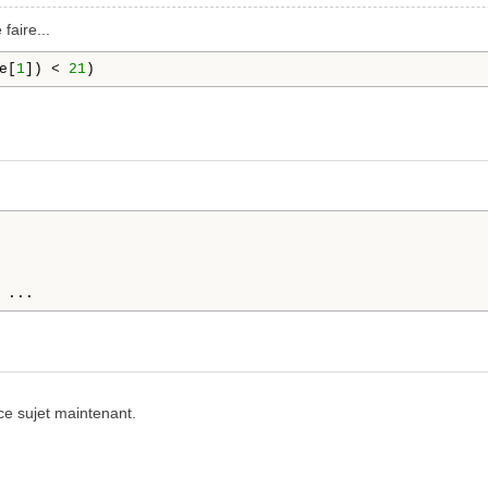
faire...
e[
1
]) < 
21
)
 ...
 ce sujet maintenant.