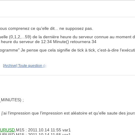
ous comprenez ce qu'elle dit... ne supposez pas.
uelle (0,1,2,...59) de la dernière heure du serveur connue au momen
ne heure du serveur de 12:34 Minute() retournera 34
ramme" Je pense que cela signifie de tick à tick, c'est-à-dire l'exécuti
[Archive] Toute question de
E_MINUTES) ;
j'ai l'impression que l'impression est aléatoire et qu'elle saute des jours
EURUSD
,M15 : 2011.10.14 11:55 var1
EURUSD,M15 : 2011.10.14 11:55 var1