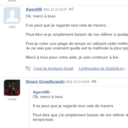
32639
Agent86
#7
2011.12.12 18:27
Ok, merci à tous
Il se peut que je regarde tout cela de travers.
1450
Peut-être ai-je simplement besoin de me référer à quel
Puis-je créer une plage de temps en utilisant cette méth
Je ne sais pas vraiment quelle est la méthode la plus ty
Merci à tous pour votre aide, je vais continuer à lire.
Cycle de tendance Schaff
Configuration de SlickEdit pour
Simon Gniadkowski
#8
2011.12.12 19:53
Agent86
:
Ok, merci à tous
17019
Il se peut que je regarde tout cela de travers.
Peut-être que j'ai simplement besoin de me référer
temporisée.