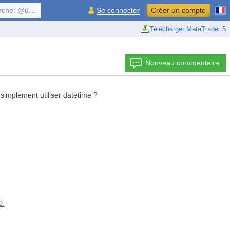
, $symbol, ...
Se connecter
Créer un compte
Télécharger MetaTrader 5
Nouveau commentaire
 simplement utiliser datetime ?
6.