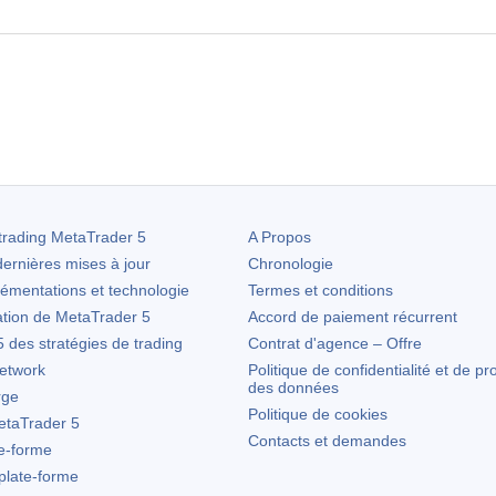
trading
MetaTrader 5
A Propos
ernières mises à jour
Chronologie
lémentations et technologie
Termes et conditions
ation de
MetaTrader 5
Accord de paiement récurrent
des stratégies de trading
Contrat d'agence – Offre
etwork
Politique de confidentialité et de pr
des données
rge
Politique de cookies
taTrader 5
Contacts et demandes
te-forme
 plate-forme