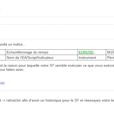
m
oilà un indice...
Echantillonnage du temps
EURUSD
,
M15
Nom de l'EA/Script/Indicateur
Instrument
Pér
c'est la raison pour laquelle votre ST semble exécuter ce que vous exé
ous faites avec.
ance
it -> rafraîchir afin d'avoir un historique pour le ST et réessayez votre te