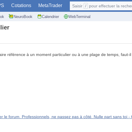
PS
Cotations
MetaTrader
Saisir
/
pour effectuer la recherche: @user
ok
NeuroBook
Calendrier
WebTerminal
lier
faire référence à un moment particulier ou à une plage de temps, faut-il
 le forum. Professionnels, ne passez pas à côté. Nulle part sans toi - 