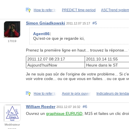
How to refer to
PREDICT time period
ASCTrend syste
Simon Gniadkowski
#5
2011.12.07 15:17
Agent86
:
Qu'est-ce que je regarde ici,
17019
Prenez la première ligne en haut... trouvez la réponse... v
2011.12.07 08:23:17
2011.10.14 11:55
Aujourd'hui/Now
Heure dans le ST
Je ne suis pas sûr de l'origine de votre problème... Si 
voir votre code... ou ce que vous en faites. . ou ce que v
How to refer to
Avoir le prix ouvert
Indicateurs de tend
William Roeder
#6
2011.12.07 16:32
Ouvrez un
graphique EURUSD
, M15 et faites un clic dro
Modérateur