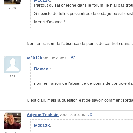
M2012K
:
Partout où j'ai cherché dans le forum, je n'ai pas tr
7926
S'il existe de telles possibilités de codage ou s'il ex
Merci d'avance !
Non, en raison de l'absence de points de contrôle dans la
m2012k
#2
2013.12.28 02:13
Roman.
:
162
non, en raison de l'absence de points de contrôle da
C'est clair, mais la
question est de
savoir comment l'organi
Artyom Trishkin
#3
2013.12.28 02:15
M2012K
: