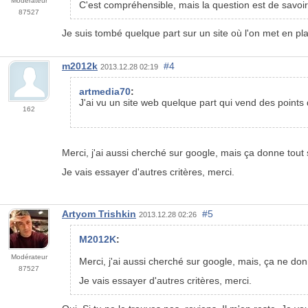
Modérateur
C'est compréhensible, mais
la question est de savoi
87527
Je suis tombé quelque part sur un site où l'on met en plac
m2012k
#4
2013.12.28 02:19
artmedia70
:
J'ai vu un site web quelque part qui vend des points d
162
Merci, j'ai aussi cherché sur google, mais ça donne tout
Je vais essayer d'autres critères, merci.
Artyom Trishkin
#5
2013.12.28 02:26
M2012K
:
Modérateur
Merci, j'ai aussi cherché sur google, mais, ça ne don
87527
Je vais essayer d'autres critères, merci.