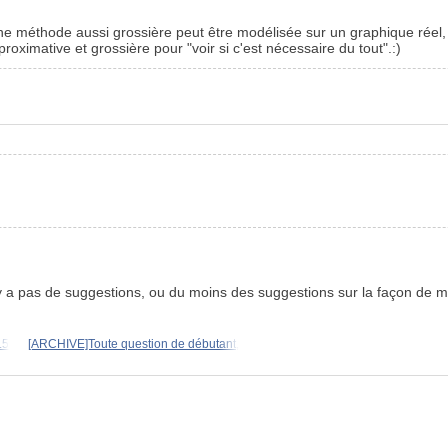
e méthode aussi grossière peut être modélisée sur un graphique réel, c'e
ximative et grossière pour "voir si c'est nécessaire du tout".
:)
'y a pas de suggestions, ou du moins des suggestions sur la façon de m
L5
[ARCHIVE]Toute question de débutant,