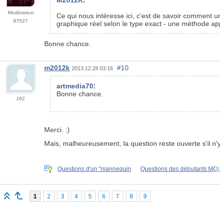
M2012K
:
Modérateur
Ce qui nous intéresse ici, c'est de savoir comment un
87527
graphique réel selon le type exact -
une méthode appro
Bonne chance.
m2012k
#10
2013.12.28 03:16
artmedia70
:
Bonne chance.
162
Merci. :)
Mais, malheureusement, la question reste ouverte s'il n
Questions d'un "mannequin
Questions des débutants MQ
1
2
3
4
5
6
7
8
9