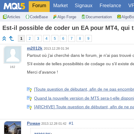
Forum
Market
Signaux
Freelance
V
Articles
CodeBase
Algo Forge
Documentation
AlgoBo
Est-il possible de coder un EA pour MT4, qui t
1
2
3
4
5
6
7
8
9
m2012k
2013.12.28 01:34
Partout où j'ai cherché dans le forum, je n'ai pas trouvé
S'il existe de telles possibilités de codage ou s'il existe
162
Merci d'avance !
[Toute question de débutant, afin de ne pas encombre
Quand la nouvelle version de MT5 sera-t-elle disponi
[ARCHIVE] Toute question de débutant, afin de ne pas
Роман
#1
2013.12.28 01:42