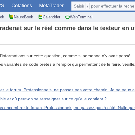
PS
Cotations
MetaTrader
Saisir
/
pour effectuer la recherche: @user
ok
NeuroBook
Calendrier
WebTerminal
raderait sur le réel comme dans le testeur en ut
 d'informations sur cette question, comme si personne n'y avait pensé.
 des variantes de code prêtes à l'emploi qui permettent de le faire, veuill
r le forum. Professionnels, ne passez pas votre chemin. Je ne peux alle
ble et où peut-on se renseigner sur ce qu'elle contient ?
 encombrer le forum. Professionnels, ne passez pas à côté. Nulle part 