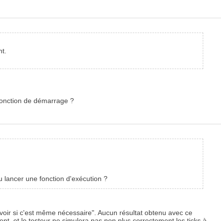
nt.
 fonction de démarrage ?
u lancer une fonction d'exécution ?
 "voir si c'est même nécessaire". Aucun résultat obtenu avec ce
lent, et le testeur ne simulera pas non plus correctement les ticks à