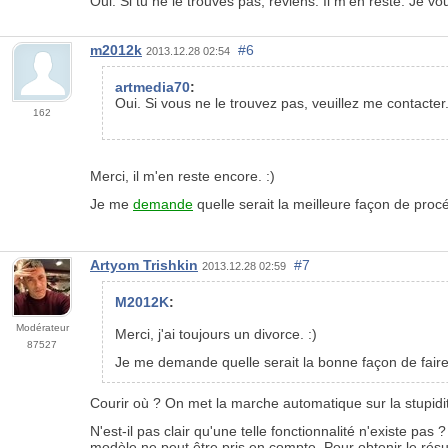
Oui. Si tu ne le trouves pas, reviens. Il m'en reste. Je vo
m2012k
#6
2013.12.28 02:54
artmedia70
:
Oui. Si vous ne le trouvez pas, veuillez me contacter.
162
Merci, il m'en reste encore. :)
Je me
demande
quelle serait la meilleure façon de proc
Artyom Trishkin
#7
2013.12.28 02:59
M2012K
:
Modérateur
Merci, j'ai toujours un divorce. :)
87527
Je me demande quelle serait la bonne façon de faire 
Courir où ? On met la marche automatique sur la stupidi
N'est-il pas clair qu'une telle fonctionnalité n'existe p
modèle ne peut être pris en compte. Pour obtenir le résult