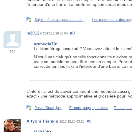
l'intérieur d'une barre. La meilleure option serait donc de
Sujet intéressant pour beaucoup
Les rendements des neu
m2012k
#8
2013.12.28 03:04
artmedia70
:
Le kilométrage jusqu'où ? Vous avez atteint le kilomé
162
N'est-il pas clair qu'une telle fonctionnalité n'exis
avec ce modèle ne peut être pris en compte. Pour obten
correctement les ticks à l'intérieur d'une barre. La me
L'intérêt ici est de savoir comment une méthode aussi gros
exact -
une méthode approximative et grossière pour "voir 
Pas le Graal, juste
Erreurs, bugs, questions
Toute ques
Artyom Trishkin
#9
2013.12.28 03:10