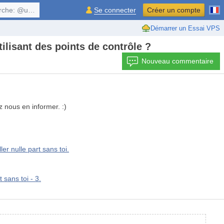
, $symbol, ...
Se connecter
Créer un compte
Démarrer un Essai VPS
ilisant des points de contrôle ?
Nouveau commentaire
ez nous en informer. :)
r nulle part sans toi.
sans toi - 3.