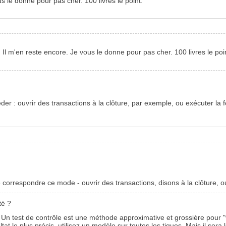
us le donne pour pas cher. 100 livres le point.
 Il m'en reste encore. Je vous le donne pour pas cher. 100 livres le poi
éder : ouvrir des transactions à la clôture, par exemple, ou exécuter la
correspondre ce mode - ouvrir des transactions, disons à la clôture, o
té ?
as ? Un test de contrôle est une méthode approximative et grossière pour
at le plus précis, utilisez un modèle sur toutes les tiques. Mais il sera 