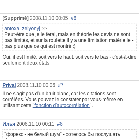
[Supprimé]
2008.11.10 00:05
#6
antoxa_zelyonyj
>> :
Peut-être que je le ferai, mais en théorie les devis ne sont
pas limités, et sur la roulette il y a une limitation matérielle -
pas plus que ce qui est montré :)
Oui, il est limité, soit vers le haut, soit vers le bas - c'est-à-dire
seulement deux états.
Prival
2008.11.10 00:06
#7
Il ne s'agit pas d'un bruit blanc, car les citations sont
corrélées. Vous pouvez le constater par vous-même en
utilisant cette
"fonction d'autocorrélation
".
Илья
2008.11.10 00:11
#8
"форекс - не белый шум" - хотелось бы послушать