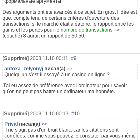
формальные аргументы
Des arguments ont été avancés à ce sujet. En gros, l'idée est
que, compte tenu de certains critères d'ouverture des
transactions, si le marché était aléatoire, le rapport entre les
gains et les pertes pour
le nombre de transactions
-->
(couché)
8
aurait un rapport de 50:50.
[Supprimé]
2008.11.10 00:11
#9
antoxa_zelyonyj
писал(а)
>>
Quelqu'un s'est-il essayé à un casino en ligne ?
J'ai eu assez de préférence avec l'ordinateur pour savoir
qu'on ne peut pas battre un ordinateur malhonnête.
[Supprimé]
2008.11.10 00:13
#10
Prival
писал(а)
>>
Il ne s'agit pas d'un bruit blanc, car les citations sont
corrélées, comme vous pouvez le constater par vous-même