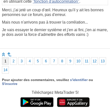
en utilisant cette
"fonction d'autocorrélation"
.
Merci, j'ai jeté un coup d'œil. Heureux qu'il y ait les bonnes
personnes sur ce forum, pas d'erreur.
Mais nous n'arrivons pas à trouver la corrélation...
Je vais essayer le dernier système et j'en ai fini, j'en ai marre,
je dois avoir la force d'admettre des efforts vains :)
1
2
3
4
5
6
7
8
9
10
11
12
13
14
Pour ajouter des commentaires, veuillez
s'identifier
ou
S'inscrire
Téléchargez
MetaTrader 5!