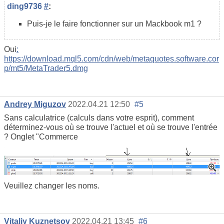
ding9736
#
:
Puis-je le faire fonctionner sur un Mackbook m1 ?
Oui
:
https://download.mql5.com/cdn/web/metaquotes.software.cor
p/mt5/MetaTrader5.dmg
Andrey Miguzov
2022.04.21 12:50
#5
Sans calculatrice (calculs dans votre esprit), comment
déterminez-vous où se trouve l'actuel et où se trouve l'entrée
? Onglet "Commerce
Veuillez changer les noms.
Vitaliy Kuznetsov
2022.04.21 13:45
#6