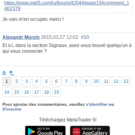
https://www.mql5.com/ru/forum/42044/page15#comment_1
462379
Je vais m'en occuper, merci !
Alexandr Murzin
2015.03.27 12:02
#10
Et ici, dans la section Signaux, avez-vous trouvé quelqu'un à
qui vous connecter ?
1
2
3
4
5
6
7
8
9
10
11
12
13
14
15
16
17
18
19
Pour ajouter des commentaires, veuillez
s'identifier
ou
S'inscrire
Téléchargez
MetaTrader 5!