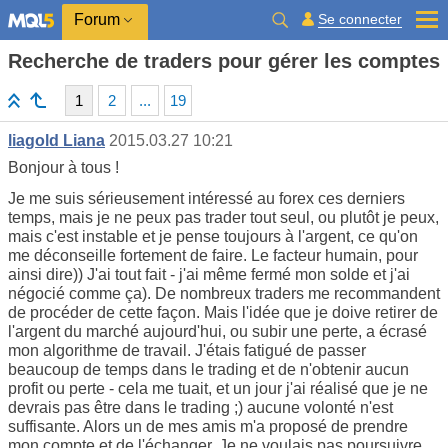
Se connecter
Forum
Recherche de traders pour gérer les comptes
1
2
...
19
liagold Liana
2015.03.27 10:21
Bonjour à tous !
Je me suis sérieusement intéressé au forex ces derniers
temps, mais je ne peux pas trader tout seul, ou plutôt je peux,
mais c'est instable et je pense toujours à l'argent, ce qu'on
me déconseille fortement de faire. Le facteur humain, pour
ainsi dire)) J'ai tout fait - j'ai même fermé mon solde et j'ai
négocié comme ça). De nombreux traders me recommandent
de procéder de cette façon. Mais l'idée que je doive retirer de
l'argent du marché aujourd'hui, ou subir une perte, a écrasé
mon algorithme de travail. J'étais fatigué de passer
beaucoup de temps dans le trading et de n'obtenir aucun
profit ou perte - cela me tuait, et un jour j'ai réalisé que je ne
devrais pas être dans le trading ;) aucune volonté n'est
suffisante. Alors un de mes amis m'a proposé de prendre
mon compte et de l'échanger. Je ne voulais pas poursuivre