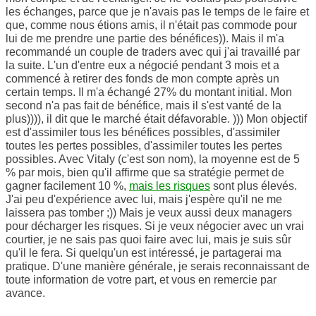
les échanges, parce que je n'avais pas le temps de le faire et
que, comme nous étions amis, il n'était pas commode pour
lui de me prendre une partie des bénéfices)). Mais il m'a
recommandé un couple de traders avec qui j'ai travaillé par
la suite. L'un d'entre eux a négocié pendant 3 mois et a
commencé à retirer des fonds de mon compte après un
certain temps. Il m'a échangé 27% du montant initial. Mon
second n'a pas fait de bénéfice, mais il s'est vanté de la
plus)))), il dit que le marché était défavorable. ))) Mon objectif
est d'assimiler tous les bénéfices possibles, d'assimiler
toutes les pertes possibles, d'assimiler toutes les pertes
possibles. Avec Vitaly (c'est son nom), la moyenne est de 5
% par mois, bien qu'il affirme que sa stratégie permet de
gagner facilement 10 %,
mais les risques
sont plus élevés.
J'ai peu d'expérience avec lui, mais j'espère qu'il ne me
laissera pas tomber ;)) Mais je veux aussi deux managers
pour décharger les risques. Si je veux négocier avec un vrai
courtier, je ne sais pas quoi faire avec lui, mais je suis sûr
qu'il le fera. Si quelqu'un est intéressé, je partagerai ma
pratique. D'une manière générale, je serais reconnaissant de
toute information de votre part, et vous en remercie par
avance.