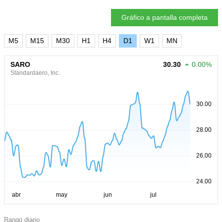
Gráfico a pantalla completa
M5
M15
M30
H1
H4
D1
W1
MN
SARO
30.30
0.00%
Standardaero, Inc.
Rango diario