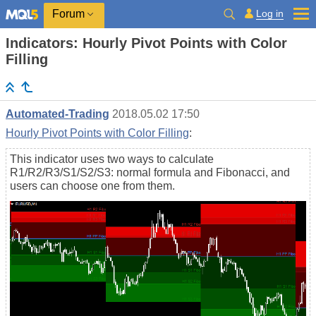
Log in
Forum
Indicators: Hourly Pivot Points with Color
Filling
Automated-Trading
2018.05.02 17:50
Hourly Pivot Points with Color Filling
:
This indicator uses two ways to calculate
R1/R2/R3/S1/S2/S3: normal formula and Fibonacci, and
users can choose one from them.