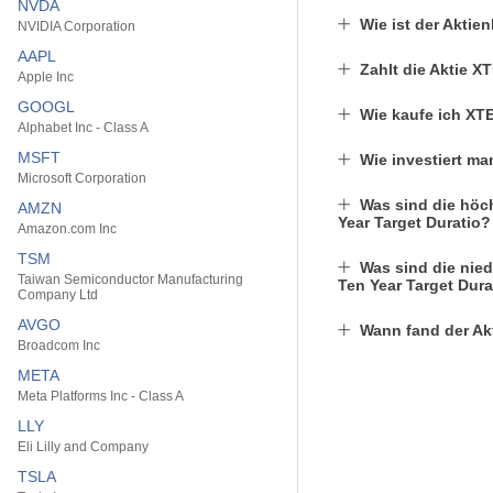
NVDA
Wie ist der Akti
NVIDIA Corporation
AAPL
Zahlt die Aktie 
Apple Inc
GOOGL
Wie kaufe ich XT
Alphabet Inc - Class A
MSFT
Wie investiert ma
Microsoft Corporation
Was sind die höc
AMZN
Year Target Duratio?
Amazon.com Inc
TSM
Was sind die nie
Taiwan Semiconductor Manufacturing
Ten Year Target Dura
Company Ltd
AVGO
Wann fand der Akt
Broadcom Inc
META
Meta Platforms Inc - Class A
LLY
Eli Lilly and Company
TSLA