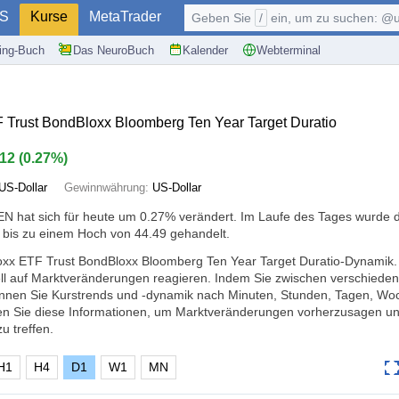
S
Kurse
MetaTrader
Geben Sie
/
ein, um zu suchen: @user, $symb
ding-Buch
Das NeuroBuch
Kalender
Webterminal
Trust BondBloxx Bloomberg Ten Year Target Duratio
.12
(
0.27%
)
US-Dollar
Gewinnwährung:
US-Dollar
N hat sich für heute um
0.27%
verändert. Im Laufe des Tages wurde 
 bis zu einem Hoch von 44.49 gehandelt.
oxx ETF Trust BondBloxx Bloomberg Ten Year Target Duratio-Dynamik. 
ll auf Marktveränderungen reagieren. Indem Sie zwischen verschiede
nnen Sie Kurstrends und -dynamik nach Minuten, Stunden, Tagen, Wo
en Sie diese Informationen, um Marktveränderungen vorherzusagen un
 treffen.
H1
H4
D1
W1
MN