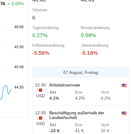
44.46
44.49
.76
0.00%
Volumen
6
Tagesänderung
Monatsänderung
0.27%
0.59%
6-Monatsänderung
Jahresänderung
-5.56%
-5.18%
07 August, Freitag
12:30
Arbeitslosenrate
Akt
Erw
Vorh
USD
4.1%
4.2%
4.2%
12:30
Beschäftigung außerhalb der
Landwirtschaft
USD
Akt
Erw
Vorh
-23 K
41 K
20 K