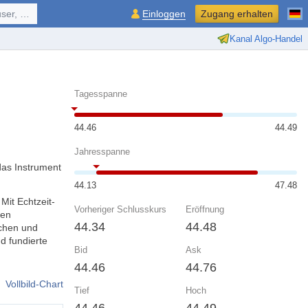
ol, ...
Einloggen
Zugang erhalten
Kanal Algo-Handel
Tagesspanne
44.46
44.49
Jahresspanne
das Instrument
44.13
47.48
Mit Echtzeit-
Vorheriger Schlusskurs
Eröffnung
nen
44.34
44.48
chen und
d fundierte
Bid
Ask
44.46
44.76
Vollbild-Chart
Tief
Hoch