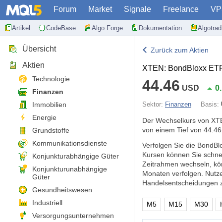
Forum
Market
Signale
Freelance
VP
Artikel
CodeBase
Algo Forge
Dokumentation
Algotra
Übersicht
Zurück zum Aktien
Aktien
XTEN: BondBloxx ETF 
Technologie
44.46
USD
0
Finanzen
Immobilien
Sektor:
Finanzen
Basis:
Energie
Der Wechselkurs von XTE
von einem Tief von 44.46
Grundstoffe
Kommunikationsdienste
Verfolgen Sie die BondBl
Kursen können Sie schne
Konjunkturabhängige Güter
Zeitrahmen wechseln, kö
Konjunkturunabhängige
Monaten verfolgen. Nutz
Güter
Handelsentscheidungen zu
Gesundheitswesen
Industriell
M5
M15
M30
Versorgungsunternehmen