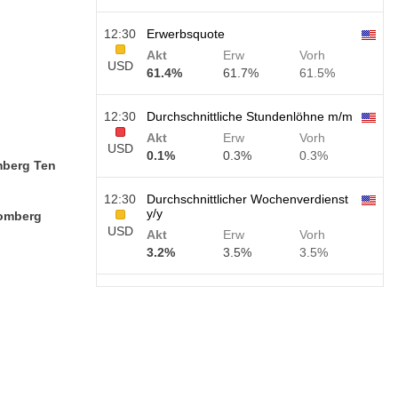
12:30
Erwerbsquote
Akt
Erw
Vorh
USD
61.4%
61.7%
61.5%
12:30
Durchschnittliche Stundenlöhne m/m
Akt
Erw
Vorh
USD
0.1%
0.3%
0.3%
mberg Ten
12:30
Durchschnittlicher Wochenverdienst
y/y
oomberg
USD
Akt
Erw
Vorh
3.2%
3.5%
3.5%
12:30
Beschäftigung außerhalb der
Landwirtschaft
USD
Akt
Erw
Vorh
30 K
40 K
30 K
12:30
U6 Arbeitslosenrate