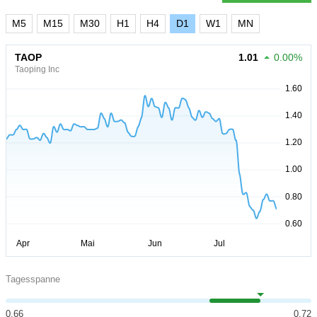
M5
M15
M30
H1
H4
D1
W1
MN
TAOP
1.01
0.00%
Taoping Inc
Tagesspanne
0.66
0.72