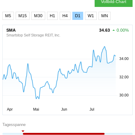
Vollbild-Chart
M5
M15
M30
H1
H4
D1
W1
MN
SMA
34.63
0.00%
Smartstop Self Storage REIT, Inc.
Tagesspanne