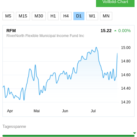
Vollbild-Chart
M5
M15
M30
H1
H4
D1
W1
MN
RFM
15.22
0.00%
RiverNorth Flexible Municipal Income Fund Inc
Tagesspanne