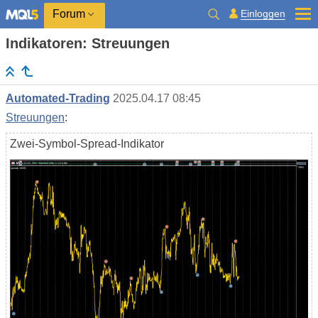
Einloggen
Forum
Indikatoren: Streuungen
Automated-Trading
2025.04.17 08:45
Streuungen
:
Zwei-Symbol-Spread-Indikator