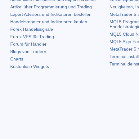
Artikel über Programmierung und Trading
Neuigkeiten, I
Expert Advisors und Indikatoren bestellen
MetaTrader 5
B
Handelsroboter und Indikatoren kaufen
MQL5 Program
Handelstrategi
Forex Handelssignale
MQL5 Cloud N
Forex VPS für Trading
MQL5 Algo Fo
Forum für Händler
MetaTrader 5
h
Blogs von Tradern
Terminal instal
Charts
Terminal deinst
Kostenlose Widgets