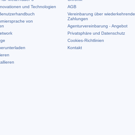
nnovationen und Technologien
AGB
enutzerhandbuch
Vereinbarung über wiederkehrende
Zahlungen
miersprache von
en
Agenturvereinbarung - Angebot
etwork
Privatsphäre und Datenschutz
rge
Cookies-Richtlinien
erunterladen
Kontakt
lieren
allieren