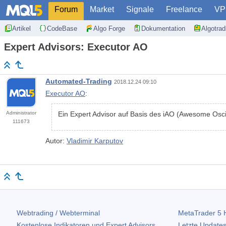
Forum
Market
Signale
Freelance
VP
Artikel
CodeBase
Algo Forge
Dokumentation
Algotra
Expert Advisors: Executor AO
Automated-Trading
2018.12.24 09:10
Executor AO
:
Administrator
Ein Expert Advisor auf Basis des iAO (Awesome Oscil
111673
Autor:
Vladimir Karputov
Webtrading / Webterminal
MetaTrader 5
H
Kostenlose Indikatoren und Expert Advisors
Letzte Updates