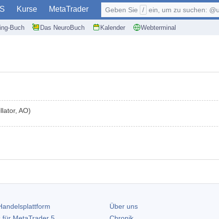
S
Kurse
MetaTrader
Geben Sie
/
ein, um zu suchen: @user, $symb
ding-Buch
Das NeuroBuch
Kalender
Webterminal
lator, AO)
andelsplattform
Über uns
 für
MetaTrader 5
Chronik