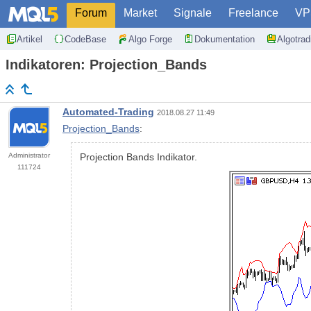
Forum
Market
Signale
Freelance
VP
Artikel
CodeBase
Algo Forge
Dokumentation
Algotra
Indikatoren: Projection_Bands
Automated-Trading
2018.08.27 11:49
Projection_Bands
:
Administrator
Projection Bands Indikator.
111724