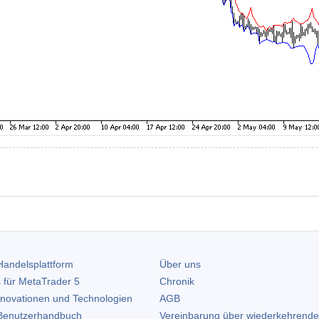
andelsplattform
Über uns
 für
MetaTrader 5
Chronik
nnovationen und Technologien
AGB
enutzerhandbuch
Vereinbarung über wiederkehrende