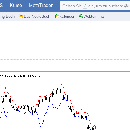
S
Kurse
MetaTrader
Geben Sie
/
ein, um zu suchen: @user, $symb
ding-Buch
Das NeuroBuch
Kalender
Webterminal