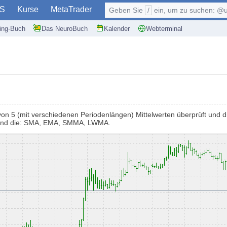
S
Kurse
MetaTrader
Geben Sie
/
ein, um zu suchen: @user, $symb
ding-Buch
Das NeuroBuch
Kalender
Webterminal
 von 5 (mit verschiedenen Periodenlängen) Mittelwerten überprüft und 
 sind die: SMA, EMA, SMMA, LWMA.