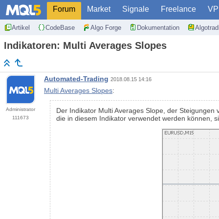
Forum
Market
Signale
Freelance
VP
Artikel
CodeBase
Algo Forge
Dokumentation
Algotra
Indikatoren: Multi Averages Slopes
Automated-Trading
2018.08.15 14:16
Multi Averages Slopes
:
Administrator
Der Indikator Multi Averages Slope, der Steigungen
die in diesem Indikator verwendet werden können,
111673