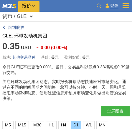
报价
登录
货币 / GLE
回到股票
GLE: 环球发动机集团
0.35
USD
0.00
(
0.00%
)
版块:
其他交易品种
基础:
美元
盈利货币:
美元
今日GLE汇率已更改
0.00%
。当日，交易品种以低点0.33和高点0.39进
行交易。
关注环球发动机集团动态。实时报价将帮助您快速应对市场变化。通
过在不同的时间周期之间切换，您可以按分钟、小时、天、周和月监
控汇率趋势和动态。使用这些信息来预测市场变化并做出明智的交易
决策。
全屏图表
M5
M15
M30
H1
H4
D1
W1
MN