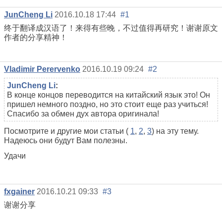
JunCheng Li
2016.10.18 17:44
#1
终于翻译成汉语了！来得有些晚，不过值得再研究！谢谢原文
作者的分享精神！
Vladimir Perervenko
2016.10.19 09:24
#2
JunCheng Li
:
В конце концов переводится на китайский язык это! Он
пришел немного поздно, но это стоит еще раз учиться!
Спасибо за обмен дух автора оригинала!
Посмотрите и другие мои статьи (
1
,
2
,
3
) на эту тему.
Надеюсь они будут Вам полезны.
Удачи
fxgainer
2016.10.21 09:33
#3
谢谢分享